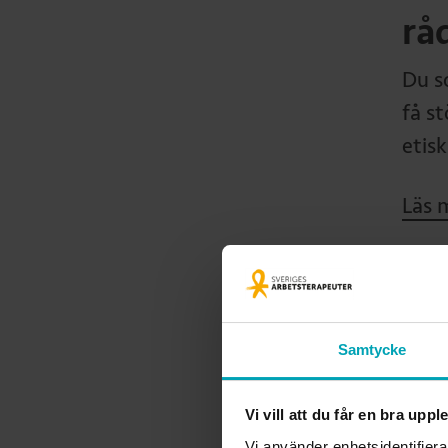
rå
Du s
få s
etisk
Läs 
Ansv
Samtycke
Chris
Utvec
chris
Vi vill att du får en bra upp
Vi använder enhetsidentifiera