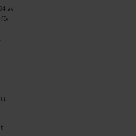
24 av
 för
t
ätt
tt