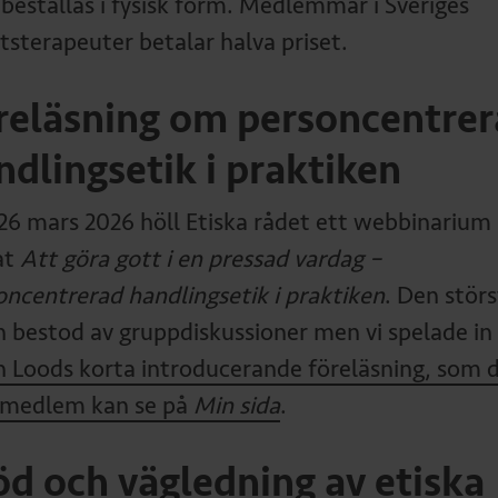
 beställas i fysisk form. Medlemmar i Sveriges
tsterapeuter betalar halva priset.
reläsning om personcentre
ndlingsetik i praktiken
26 mars 2026 höll Etiska rådet ett webbinarium
at
Att göra gott i en pressad vardag –
oncentrerad handlingsetik i praktiken
. Den stör
n bestod av gruppdiskussioner men vi spelade in
n Loods korta introducerande föreläsning, som 
medlem kan se på
Min sida
.
öd och vägledning av etiska