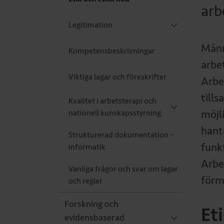
arb
Legitimation
Männ
Kompetensbeskrivningar
arbe
Viktiga lagar och föreskrifter
Arbe
till
Kvalitet i arbetsterapi och
nationell kunskapsstyrning
möjl
hant
Strukturerad dokumentation –
funkt
informatik
Arbe
Vanliga frågor och svar om lagar
förm
och regler
Forskning och
Et
evidensbaserad