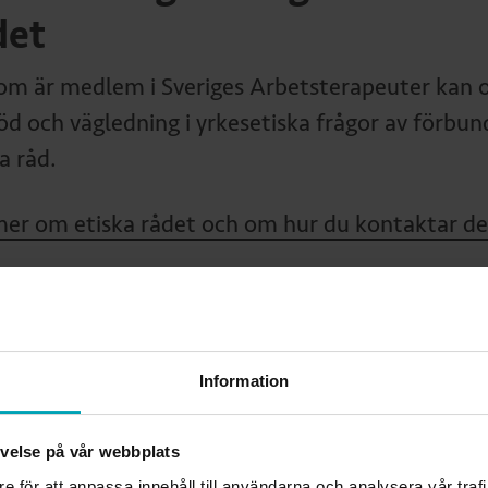
det
om är medlem i Sveriges Arbetsterapeuter kan 
töd och vägledning i yrkesetiska frågor av förbun
a råd.
mer om etiska rådet och om hur du kontaktar de
arig för sida:
Information
tina Lundqvist
klingschef
tina.lundqvist@arbetsterapeuterna.se
levelse på vår webbplats
re för att anpassa innehåll till användarna och analysera vår traf