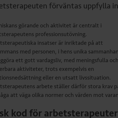
etsterapeuten förväntas uppfylla i
iskans görande och aktivitet är centralt i
tsterapeutens professionsutövning.
tsterapeutiska insatser är inriktade på att
sammans med personen, i hens unika sammanhan
iggöra ett gott vardagsliv, med meningsfulla oc
erbara aktiviteter, trots exempelvis en
ionsnedsättning eller en utsatt livssituation.
tsterapeutens arbete ställer därför stora krav p
åga att väga olika normer och värden mot vara
isk kod för arbetsterapeuter