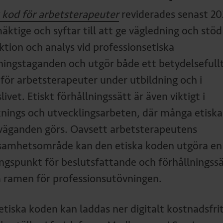
k kod för arbetsterapeuter
reviderades senast 20
äktige och syftar till att ge vägledning och stöd
ektion och analys vid professionsetiska
lningstaganden och utgör både ett betydelsefull
 för arbetsterapeuter under utbildning och i
livet. Etiskt förhållningssätt är även viktigt i
knings och utvecklingsarbeten, där många etiska
väganden görs. Oavsett arbetsterapeutens
samhetsområde kan den etiska koden utgöra en
ngspunkt för beslutsfattande och förhållningss
 ramen för professionsutövningen.
etiska koden kan laddas ner digitalt kostnadsfri