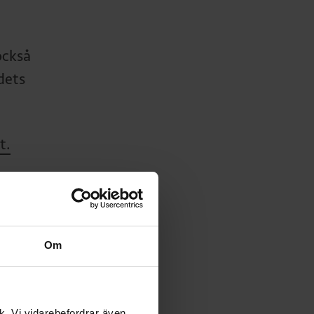
också
dets
t.
Om
ik. Vi vidarebefordrar även