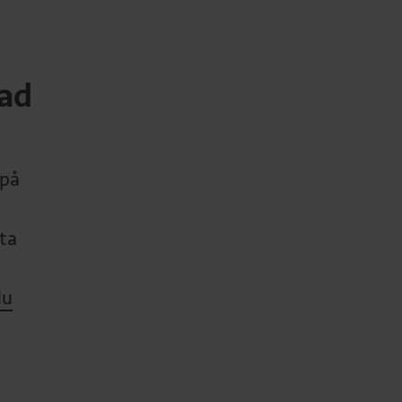
rad
 på
sta
du