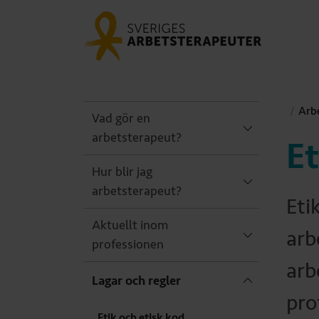
Arb
Vad gör en
arbetsterapeut?
Et
Hur blir jag
arbetsterapeut?
Eti
Aktuellt inom
arb
professionen
arb
Lagar och regler
pro
Etik och etisk kod