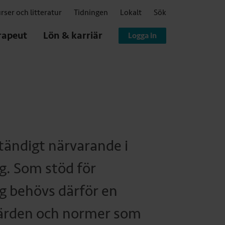
rser och litteratur
Tidningen
Lokalt
Sök
rapeut
Lön & karriär
Logga in
ständigt närvarande i
g. Som stöd för
g behövs därför en
 värden och normer som