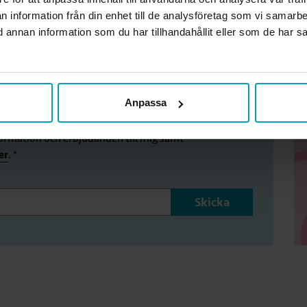
terad:
30 mars, 2026
n information från din enhet till de analysföretag som vi samarb
annan information som du har tillhandahållit eller som de har sa
Anpassa
 med erbjudanden och information om medlemskapet.
formation och erbjudanden till mig samt
er
. *