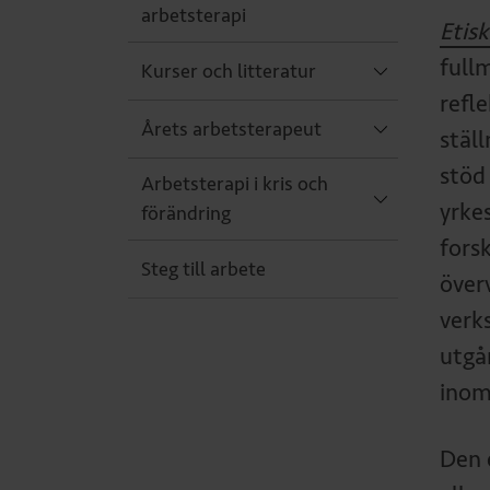
arbetsterapi
Etis
fullm
Kurser och litteratur
refl
Årets arbetsterapeut
stäl
stöd
Arbetsterapi i kris och
yrkes
förändring
fors
Steg till arbete
över
verk
utgå
inom
Den 