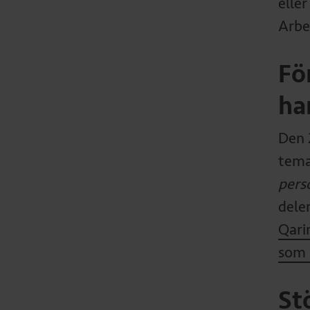
eller
Arbe
Fö
ha
Den 
tem
pers
dele
Qari
som 
St