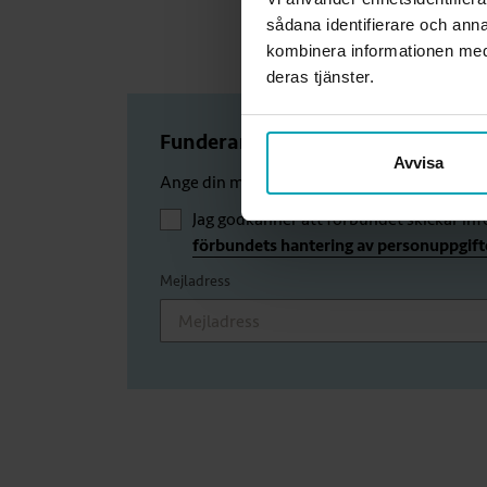
Uppda
sådana identifierare och anna
kombinera informationen med 
deras tjänster.
Funderar du på att bli medlem?
Avvisa
Ange din mejladress för att få nyhetsbrev
Jag godkänner att förbundet skickar in
förbundets hantering av personuppgift
Mejladress