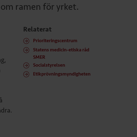
nom ramen för yrket.
Relaterat
Prioriteringscentrum
Statens medicin-etiska råd
SMER
g,
Socialstyrelsen
h
Etikprövningsmyndigheten
å
ndra.