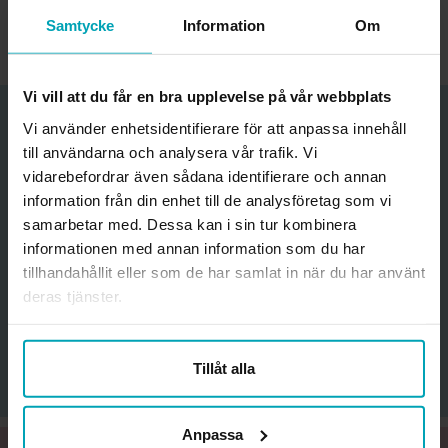
Samtycke
Information
Om
Uppdaterad:
26 juni, 2026
Vi vill att du får en bra upplevelse på vår webbplats
Funderar du på att bli medlem?
Vi använder enhetsidentifierare för att anpassa innehåll
till användarna och analysera vår trafik. Vi
Ange din mejladress för att få nyhetsbrev med erbjudanden
vidarebefordrar även sådana identifierare och annan
och information om medlemskapet.
information från din enhet till de analysföretag som vi
samarbetar med. Dessa kan i sin tur kombinera
Jag godkänner att förbundet skickar information och
informationen med annan information som du har
erbjudanden till mig samt
tillhandahållit eller som de har samlat in när du har använt
förbundets hantering av personuppgifter
. *
deras tjänster.
Mejladress
Tillåt alla
Anpassa