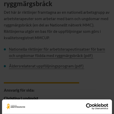
ryggmärgsbråck
Det här är riktlinjer framtagna av en nationell arbetsgrupp av
arbetsterapeuter som arbetar med barn och ungdomar med
ryggmärgsbråck (en del av Nationellt nätverk MMC).
Riktlinjerna utgör en bas för de uppföljningar som görs i
kvalitetsregistret MMCUP.
Nationella riktlinjer för arbetsterapeutinsatser för barn
och ungdomar födda med ryggmärgsbråck (pdf)
Åldersrelaterat uppföljningsprogram (pdf)
Ansvarig för sida:
Christina Lundqvist
Utvecklingschef
christina.lundqvist@arbetsterapeuterna.se