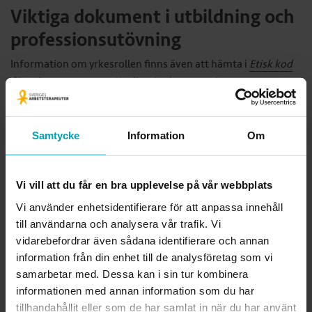
Viktiga dokument i utbildning och
professionsutövning
Information om yrkesrollen finns även att hämta i
Etisk kod
för arbetsterapeuter
,
Kvalitet i arbetsterapi
samt
Kompetensbeskrivningar för arbetsterapeuter
.
​ Det är även
viktigt att läsa in sig på
gällande lagar och föreskrifter
. Läs
även
Tidskriften Arbetsterapeuten nummer 2 (2026)
om
Samtycke
Information
Om
lagen om MAR i varje kommun.
Vi vill att du får en bra upplevelse på vår webbplats
Vi använder enhetsidentifierare för att anpassa innehåll
Produktinformation
till användarna och analysera vår trafik. Vi
Tryck:
Ljungbergs Tryckeri i Klippan AB
vidarebefordrar även sådana identifierare och annan
Språk:
Svenska
information från din enhet till de analysföretag som vi
Sidantal:
88
samarbetar med. Dessa kan i sin tur kombinera
Utgivningsår:
2025
informationen med annan information som du har
Upplaga:
Fjärde upplagan (tidigare upplagor är från
tillhandahållit eller som de har samlat in när du har använt