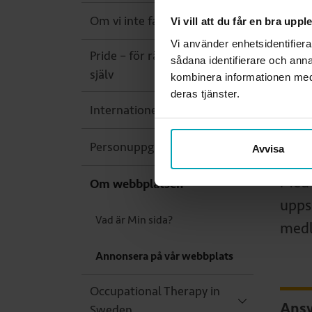
Om vi inte fanns
Vi vill att du får en bra upp
Din 
Vi använder enhetsidentifiera
Pride – för rätten att vara sig
sådana identifierare och anna
själv
För 
kombinera informationen med 
deras tjänster.
vict
Internationellt
El
Personuppgiftsbehandling
Avvisa
Med 
Om webbplatsen
upps
Vad är Min sida?
med
Annonsera på vår webbplats
Occupational Therapy in
Ansv
Sweden