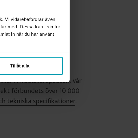
la i
det här formuläret.
ik. Vi vidarebefordrar även
etar med. Dessa kan i sin tur
å
mlat in när du har använt
9.
betsterapeuten?
Tillåt alla
kter i
Arbetsterapeuten
, vår
rekt förbundets över 10 000
ch tekniska specifikationer
.