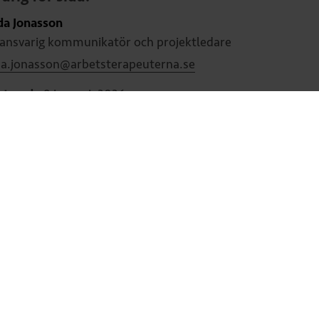
da Jonasson
nsvarig kommunikatör och projektledare
da.jonasson@arbetsterapeuterna.se
terad:
9 januari, 2026
 med erbjudanden och information om medlemskapet.
formation och erbjudanden till mig samt
er
. *