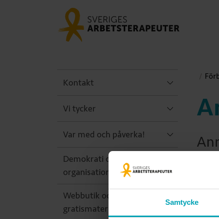
För
Kontakt
A
Vi tycker
Var med och påverka!
Ann
Demokrati och
dag
organisation
vår
Webbutik och
Samtycke
pub
gratismaterial