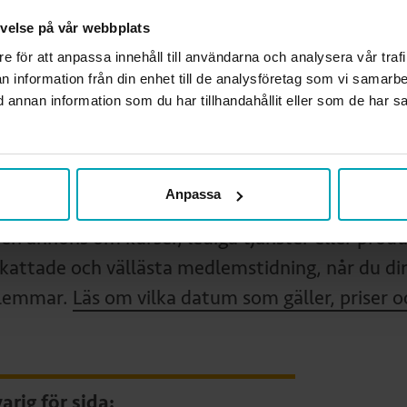
levelse på vår webbplats
platsannonsbokning gör du enklast genom att fyl
re för att anpassa innehåll till användarna och analysera vår traf
n information från din enhet till de analysföretag som vi samarb
mer information, kontakta Victoria Pettersson p
annan information som du har tillhandahållit eller som de har sa
oria.pettersson@mediakraft.se
eller
073-511 81 7
ler vill du hellre synas i Ar
Anpassa
en annons om kurser, lediga tjänster eller produ
kattade och vällästa medlemstidning, når du di
lemmar.
Läs om vilka datum som gäller, priser o
arig för sida: