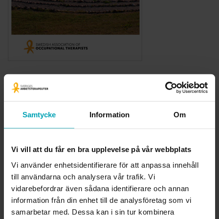
Quality in Occupational Therapy (pdf)
is a position statement
of the Swedish Association of Occupational Therapists on
Quality in Occupational Therapy, adopted by the General
Samtycke
Information
Om
Council 2021. This document aims to clarify the views of the
Swedish Association of Occupational Therapists on quality in
occupational therapy, occupational therapists’ professional
Vi vill att du får en bra upplevelse på vår webbplats
responsibilities and the operational responsibilities in this
Vi använder enhetsidentifierare för att anpassa innehåll
field.
till användarna och analysera vår trafik. Vi
vidarebefordrar även sådana identifierare och annan
information från din enhet till de analysföretag som vi
samarbetar med. Dessa kan i sin tur kombinera