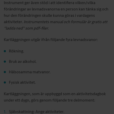
Instrument ger även stöd i att identifiera vilken/vilka
förändringar av levnadsvanorna en person kan tänka sig och
hur den förändringen skulle kunna göras i vardagens
aktiviteter.
Instrumentets manual och formulär är gratis att
"ladda ned" som pdf-filer.
Kartläggningen utgår ifrån följande fyra levnadsvanor:
Rökning.
Bruk av alkohol.
Hälsosamma matvanor.
Fysisk aktivitet.
Kartläggningen, som är uppbyggd som en aktivitetsdagbok
under ett dygn, görs genom följande tre delmoment:
Självskattning: Ange aktiviteter.