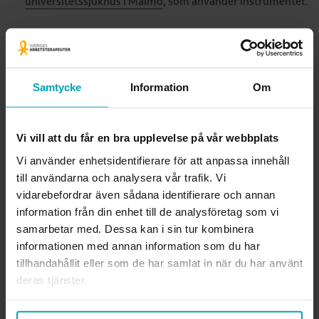
universitetssjukhus i Malmö
, som använder instrumentet.
Användare
Avsedda användare för detta instrument är legitimerade
arbetsterapeuter.
Samtycke
Information
Om
Teoretiska utgångspunkter och
publiceringar
Vi vill att du får en bra upplevelse på vår webbplats
Vi använder enhetsidentifierare för att anpassa innehåll
Instrumentets teoretiska utgångspunkter är det
till användarna och analysera vår trafik. Vi
personcentrerade arbetssättet och personens görande.
vidarebefordrar även sådana identifierare och annan
En artikel har publicerats om instrumentet:
Diary-based
information från din enhet till de analysföretag som vi
survey of lifestyle habits in everyday activities and support
samarbetar med. Dessa kan i sin tur kombinera
informationen med annan information som du har
for the process of change – a utility study
(Kåhlin & Haglund,
tillhandahållit eller som de har samlat in när du har använt
2022).
deras tjänster.
I boken
Levnadsvanearbete i en MOHO-kontext - tillämpning
av Model of Human Occupation
,
(Haglund, 2023) beskrivs