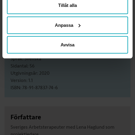
instrumentet och dess användning ytterligare. Om du är
Tillåt alla
medlem kan du logga in på "Min sida" och beställa till
rabatterat pris.
Anpassa
Avvisa
Produktinformation
Språk: Svenska
Sidantal: 56
Utgivningsår: 2020
Version: 1.1
ISBN: 78-91-87837-74-6
Författare
Sveriges Arbetsterapeuter med Lena Haglund som
projektledare