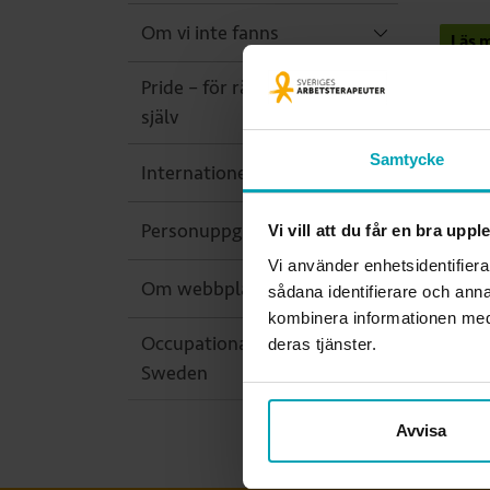
Om vi inte fanns
Läs m
Pride – för rätten att vara sig
själv
Samtycke
Ansv
Internationellt
kansl
Personuppgiftsbehandling
Vi vill att du får en bra upp
Uppda
Vi använder enhetsidentifiera
Om webbplatsen
sådana identifierare och anna
kombinera informationen med 
Occupational Therapy in
deras tjänster.
Sweden
Avvisa