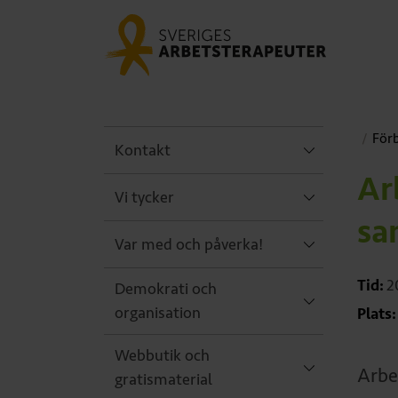
För
Kontakt
Ar
Vi tycker
sa
Var med och påverka!
Tid:
2
Demokrati och
organisation
Plats:
Webbutik och
Arbe
gratismaterial