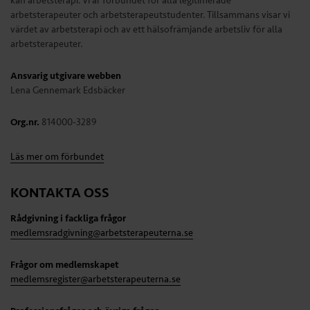
kan arbetsterapi. Vi är förbundet för alla legitimerade
arbetsterapeuter och arbetsterapeutstudenter. Tillsammans visar vi
värdet av arbetsterapi och av ett hälsofrämjande arbetsliv för alla
arbetsterapeuter.
Ansvarig utgivare webben
Lena Gennemark Edsbäcker
Org.nr.
814000-3289
Läs mer om förbundet
KONTAKTA OSS
Rådgivning i fackliga frågor
medlemsradgivning@arbetsterapeuterna.se
Frågor om medlemskapet
medlemsregister@arbetsterapeuterna.se