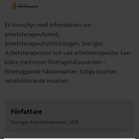
En broschyr med information om
arbetsterapeutyrket,
arbetsterapeututbildningen, Sveriges
Arbetsterapeuter och vad arbetsterapeuter kan
bidra med inom företagshälsovården –
förebyggande hälsoinsatser, tidiga insatser,
rehabiliterande insatser.
Författare
Sveriges Arbetsterapeuter, 2018