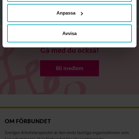
Anpassa
Avvisa
Gå med du också!
Bli medlem
OM FÖRBUNDET
Sveriges Arbetsterapeuter är den enda fackliga organisationen som