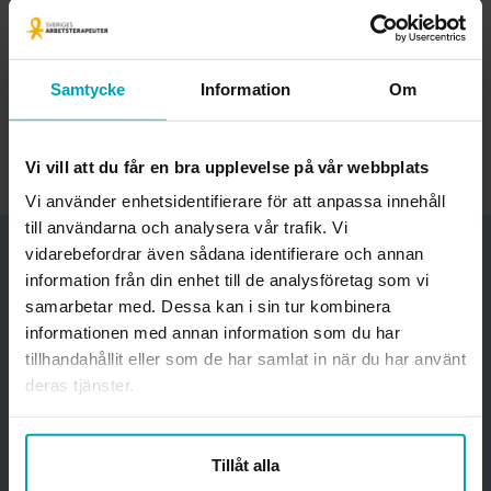
Ansvarig för sida:
Samtycke
Information
Om
webbutik@arbetsterapeuterna.se
Uppdaterad:
26 februari, 2026
Vi vill att du får en bra upplevelse på vår webbplats
Vi använder enhetsidentifierare för att anpassa innehåll
till användarna och analysera vår trafik. Vi
vidarebefordrar även sådana identifierare och annan
Funderar du på att bli medlem?
information från din enhet till de analysföretag som vi
Ange din mejladress för att få nyhetsbrev med erbjudanden
samarbetar med. Dessa kan i sin tur kombinera
och information om medlemskapet.
informationen med annan information som du har
tillhandahållit eller som de har samlat in när du har använt
Jag godkänner att förbundet skickar information och
deras tjänster.
erbjudanden till mig samt
förbundets hantering av personuppgifter
. *
Mejladress
Tillåt alla