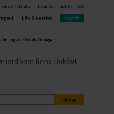
rser och litteratur
Tidningen
Lokalt
Sök
rapeut
Lön & karriär
Logga in
dömning av aktivitetsförmåga
enord som finns i inköpt
Lås upp