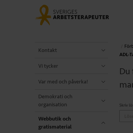
För
Kontakt
ADL-T
Vi tycker
Du 
Var med och påverka!
man
Demokrati och
organisation
Skriv l
Webbutik och
gratismaterial