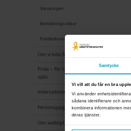
Varukorgen
Beställningsvillkor
Publikationslista för utskrift
Om vi inte fanns
Samtycke
Pride – för rätten att vara sig
själv
Vi vill att du får en bra upp
Internationellt
Vi använder enhetsidentifiera
sådana identifierare och anna
Personuppgiftsbehandling
kombinera informationen med 
deras tjänster.
Om webbplatsen