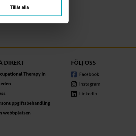
Tillåt alla
Å DIREKT
FÖLJ OSS
cupational Therapy in
Facebook
eden
Instagram
ess
LinkedIn
rsonuppgiftsbehandling
 webbplatsen