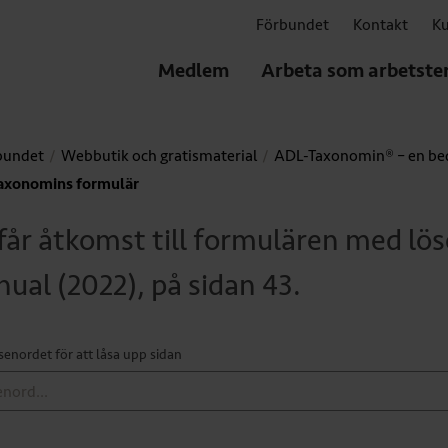
Förbundet
Kontakt
Ku
Medlem
Arbeta som arbetste
bundet
Webbutik och gratismaterial
ADL-Taxonomin® – en be
axonomins formulär
får åtkomst till formulären med lös
ual (2022), på sidan 43.
ösenordet för att låsa upp sidan