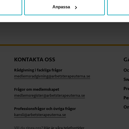
Anpassa
KONTAKTA OSS
G
Oc
Rådgivning i fackliga frågor
medlemsradgivning@arbetsterapeuterna.se
Sw
Pr
Frågor om medlemskapet
medlemsregister@arbetsterapeuterna.se
Pe
Om
Professionsfrågor och övriga frågor
kansli@arbetsterapeuterna.se
Vill du ringa oss?
Här är våra telefontider