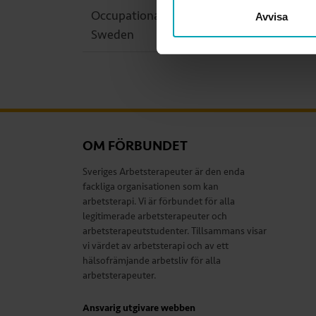
Occupational Therapy in
Avvisa
Sweden
OM FÖRBUNDET
Sveriges Arbetsterapeuter är den enda
fackliga organisationen som kan
arbetsterapi. Vi är förbundet för alla
legitimerade arbetsterapeuter och
arbetsterapeutstudenter. Tillsammans visar
vi värdet av arbetsterapi och av ett
hälsofrämjande arbetsliv för alla
arbetsterapeuter.
Ansvarig utgivare webben