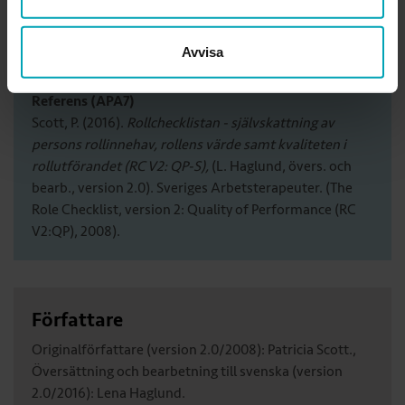
Version:
2.0
ISBN:
978-91-87837-29-6
Avvisa
Artikel:
3282
Referens (APA7)
Scott, P. (2016).
Rollchecklistan - självskattning av
persons rollinnehav, rollens värde samt kvaliteten i
rollutförandet (RC V2: QP-S),
(L. Haglund, övers. och
bearb., version 2.0). Sveriges Arbetsterapeuter. (The
Role Checklist, version 2: Quality of Performance (RC
V2:QP), 2008).
Författare
Originalförfattare (version 2.0/2008): Patricia Scott.,
Översättning och bearbetning till svenska (version
2.0/2016): Lena Haglund.