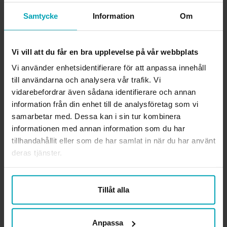
Rollchecklistan, precis som andra instrument och
Samtycke
Information
Om
metoder, är
upphovsrättsligt skyddat
. Detta innebär
bland annat att ändringar i instrumentet samt otillåten
kopiering eller spridning
inte
får ske.
Vi vill att du får en bra upplevelse på vår webbplats
Upphovspersonerna och MOHO-IRM Clearinghouse
Vi använder enhetsidentifierare för att anpassa innehåll
äger den innehållsmässiga, intellektuella rätten till sitt
till användarna och analysera vår trafik. Vi
verk och Sveriges Arbetsterapeuter äger rätten till att i
vidarebefordrar även sådana identifierare och annan
egen grafisk form ge ut en svensk översättning och
information från din enhet till de analysföretag som vi
tillhörande material.
samarbetar med. Dessa kan i sin tur kombinera
informationen med annan information som du har
tillhandahållit eller som de har samlat in när du har använt
deras tjänster.
Produktinformation
Tryck:
Användarmanual i häftesformat
Tillåt alla
Språk:
Svenska
Sidantal:
16
Utgivningsår:
2016
Anpassa