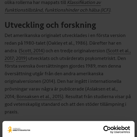
olika rollerna har mappats till
Klassifikation av
funktionstillstånd, funktionshinder och hälsa (ICF)
.
Utveckling och forskning
Det amerikanska originalet utvecklades i en första version
redan på 1980-talet (Oakley et al., 1986). Därefter har en
andra (
Scott, 2014
) och en tredje originalversion (
Scott et al.,
2017
;
2019
) utvecklats och utvärderats psykometriskt. Den
första svenska översättningen gjordes 1989, men denna
översättning utgår från den andra amerikanska
originalversionen (2014). Den har ingått i internationella
prövningar varav några är publicerade (Aslaksen et al.,
2014;
Bonsaksen et al., 2015
). Resultat från studierna visar på
god vetenskaplig standard och att den stöder tillämpning i
praxis.
Upphovsrättsskydd