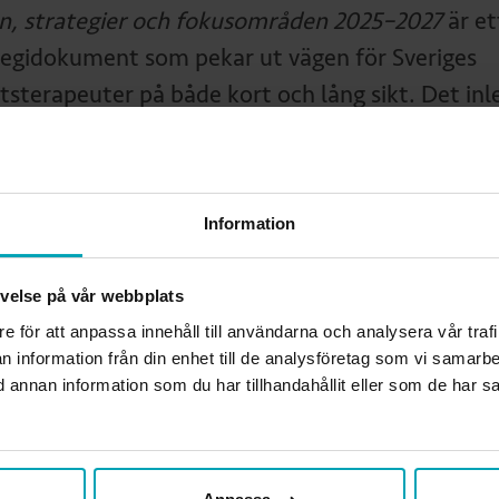
on, strategier och fokusområden 2025–2027
är et
tegidokument som pekar ut vägen för Sveriges
tsterapeuter på både kort och lång sikt. Det inl
en beskrivning av förbundets grunduppdrag, följ
ndets långsiktiga vision. Därefter beskrivs våra
yserande strategier – det vi behöver göra för att
Information
r att hända – samt de förhållningssätt som speg
undets kultur. Avslutningsvis beskrivs två områ
levelse på vår webbplats
kommer vara i särskilt fokus under
re för att anpassa innehåll till användarna och analysera vår traf
mäktigeperioden. Dessa fokusområden ska först
n information från din enhet till de analysföretag som vi samarb
den strategiska inriktningen för förbundets arb
annan information som du har tillhandahållit eller som de har sa
ärmaste tre åren.