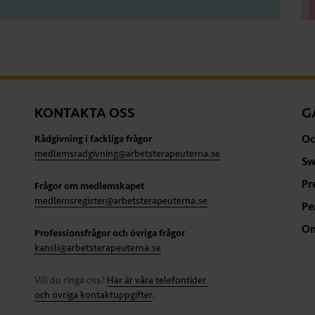
KONTAKTA OSS
G
Oc
Rådgivning i fackliga frågor
medlemsradgivning@arbetsterapeuterna.se
Sw
Pr
Frågor om medlemskapet
medlemsregister@arbetsterapeuterna.se
Pe
Om
Professionsfrågor och övriga frågor
kansli@arbetsterapeuterna.se
Vill du ringa oss?
Här är våra telefontider
och övriga kontaktuppgifter
.