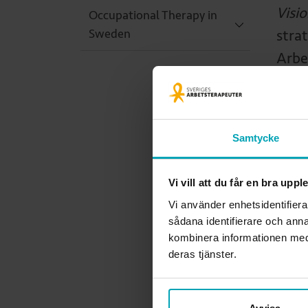
Visi
Occupational Therapy in
Sweden
stra
Arbe
med 
förbu
katal
Samtycke
sake
förb
Vi vill att du får en bra upp
som 
Vi använder enhetsidentifiera
full
sådana identifierare och anna
som 
kombinera informationen med 
deras tjänster.
de n