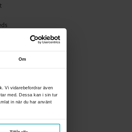
t
eds
t av
 få
Om
lar
den
ik. Vi vidarebefordrar även
ås
etar med. Dessa kan i sin tur
ete
mlat in när du har använt