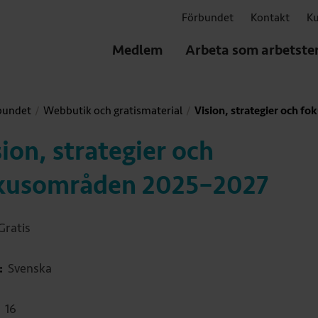
Förbundet
Kontakt
Ku
Medlem
Arbeta som arbetste
bundet
Webbutik och gratismaterial
Vision, strategier och 
sion, strategier och
kusområden 2025–2027
Gratis
:
Svenska
16