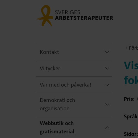
För
Kontakt
Vi
Vi tycker
fo
Var med och påverka!
Pris:
Demokrati och
organisation
Språk
Webbutik och
gratismaterial
Sidor: