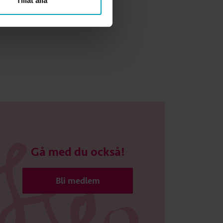
Tillåt alla
Gå med du också!
Bli medlem