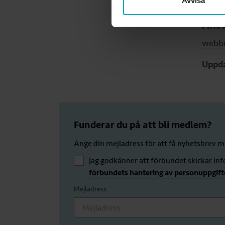
Avvisa
Ansv
webbu
Uppda
Funderar du på att bli medlem?
Ange din mejladress för att få nyhetsbrev
Jag godkänner att förbundet skickar in
förbundets hantering av personuppgift
Mejladress