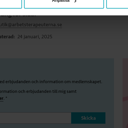
Anpassa
arig för sida:
tik@arbetsterapeuterna.se
terad:
24 januari, 2025
 med erbjudanden och information om medlemskapet.
formation och erbjudanden till mig samt
er
. *