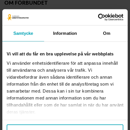
OM FÖRBUNDET
Sveriges Arbetsterapeuter är den enda fackliga organisationen som
kan arbetsterapi. Vi är förbundet för alla legitimerade
arbetsterapeuter och arbetsterapeutstudenter. Tillsammans visar vi
värdet av arbetsterapi och av ett hälsofrämjande arbetsliv för alla
Samtycke
Information
Om
arbetsterapeuter.
Ansvarig utgivare webben
Vi vill att du får en bra upplevelse på vår webbplats
Lena Gennemark Edsbäcker
Vi använder enhetsidentifierare för att anpassa innehåll
till användarna och analysera vår trafik. Vi
Org.nr.
814000-3289
vidarebefordrar även sådana identifierare och annan
information från din enhet till de analysföretag som vi
Läs mer om förbundet
samarbetar med. Dessa kan i sin tur kombinera
informationen med annan information som du har
KONTAKTA OSS
tillhandahållit eller som de har samlat in när du har använt
Rådgivning i fackliga frågor
deras tjänster.
medlemsradgivning@arbetsterapeuterna.se