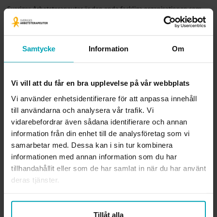
Sveriges Arbetsterapeuter är den enda fackliga organisationen som
kan arbetsterapi. Vi är förbundet för alla legitimerade
arbetsterapeuter och arbetsterapeutstudenter. Tillsammans visar vi
värdet av arbetsterapi och av ett hälsofrämjande arbetsliv för alla
Samtycke
Information
Om
arbetsterapeuter.
Ansvarig utgivare webben
Lena Gennemark Edsbäcker
Vi vill att du får en bra upplevelse på vår webbplats
Vi använder enhetsidentifierare för att anpassa innehåll
Org.nr.
814000-3289
till användarna och analysera vår trafik. Vi
vidarebefordrar även sådana identifierare och annan
Läs mer om förbundet
information från din enhet till de analysföretag som vi
samarbetar med. Dessa kan i sin tur kombinera
KONTAKTA OSS
informationen med annan information som du har
tillhandahållit eller som de har samlat in när du har använt
Rådgivning i fackliga frågor
deras tjänster.
medlemsradgivning@arbetsterapeuterna.se
Frågor om medlemskapet
medlemsregister@arbetsterapeuterna.se
Tillåt alla