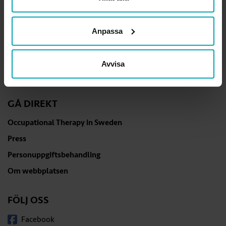
Professionsfrågor och övriga frågor
Anpassa
kansli@arbetsterapeuterna.se
Vill du ringa oss?
Här är våra telefontider
Avvisa
och övriga kontaktuppgifter
.
GÅ DIREKT
Occupational Therapy in Sweden
Press
Personuppgiftsbehandling
Om webbplatsen
FÖLJ OSS
Facebook