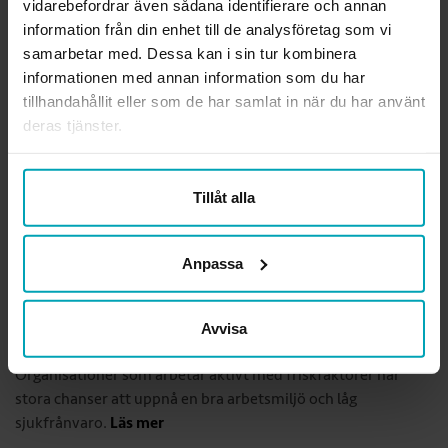
vidarebefordrar även sådana identifierare och annan
kreativitet och psykisk hälsa. Det blev arbetsterapi.
Läs mer
information från din enhet till de analysföretag som vi
samarbetar med. Dessa kan i sin tur kombinera
Vi behöver bli fler
informationen med annan information som du har
tillhandahållit eller som de har samlat in när du har använt
13 december 2023
deras tjänster.
LEDAREN. ”Sverige behöver fler arbetsterapeuter och
Sveriges arbetsterapeuter behöver arbetsvillkor som är
hållbara och en lön som motsvarar den kompetens vi har och
Tillåt alla
det värde vi skapar för individer och samhälle.”
Läs mer
Anpassa
Mindre elände – fokus på friskfaktorer i stället
13 december 2023
Avvisa
KOLL PÅ. Vad gör att vi mår bra på jobbet och gillar att gå dit?
Organisationer som arbetar aktivt med friskfaktorer har
stora chanser att uppnå en bra arbetsmiljö och låg
sjukfrånvaro.
Läs mer