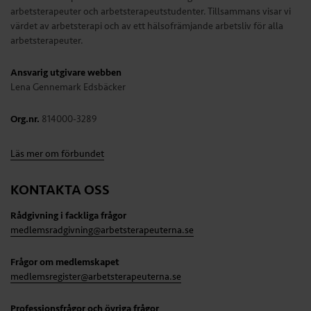
arbetsterapeuter och arbetsterapeutstudenter. Tillsammans visar vi
värdet av arbetsterapi och av ett hälsofrämjande arbetsliv för alla
arbetsterapeuter.
Ansvarig utgivare webben
Lena Gennemark Edsbäcker
Org.nr.
814000-3289
Läs mer om förbundet
KONTAKTA OSS
Rådgivning i fackliga frågor
medlemsradgivning@arbetsterapeuterna.se
Frågor om medlemskapet
medlemsregister@arbetsterapeuterna.se
Professionsfrågor och övriga frågor