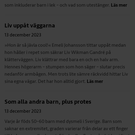
som inkluderar barn i lek – och vad som utestänger.
Läs mer
Liv uppåt väggarna
13 december 2023
»Hon är så jävla cool!« Emeli Johansson tittar uppåt medan
hon håller i repet som säkrar Liv Wikman Gandré på
klätterväggen. Liv klättrar med bara en och en halv arm.
Hennes högerarm – stumpen som hon säger – slutar precis
nedanför armbågen. Men trots lite sämre räckvidd hittar Liv
sina egna vägar. Det har hon alltid gjort.
Läs mer
Som alla andra barn, plus protes
13 december 2023
Varje år föds 50–60 barn med dysmeli i Sverige. Barn som
saknar en extremitet, graden varierar från delar av ett finger