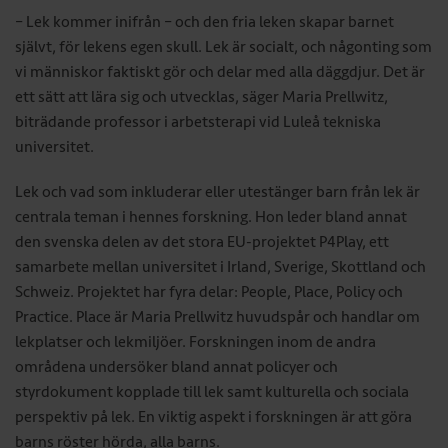
– Lek kommer inifrån – och den fria leken skapar barnet
självt, för lekens egen skull. Lek är socialt, och någonting som
vi människor faktiskt gör och delar med alla däggdjur. Det är
ett sätt att lära sig och utvecklas, säger Maria Prellwitz,
biträdande professor i arbetsterapi vid Luleå tekniska
universitet.
Lek och vad som inkluderar eller utestänger barn från lek är
centrala teman i hennes forskning. Hon leder bland annat
den svenska delen av det stora EU-projektet P4Play, ett
samarbete mellan universitet i Irland, Sverige, Skottland och
Schweiz. Projektet har fyra delar: People, Place, Policy och
Practice. Place är Maria Prellwitz huvudspår och handlar om
lekplatser och lekmiljöer. Forskningen inom de andra
områdena undersöker bland annat policyer och
styrdokument kopplade till lek samt kulturella och sociala
perspektiv på lek. En viktig aspekt i forskningen är att göra
barns röster hörda, alla barns.