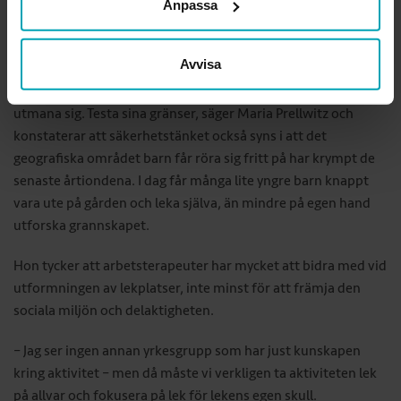
Anpassa
I sammanhanget kan man fundera på
hur säker en lekplats
måste vara. Är det okej att ramla och slå sig lite ibland?
Avvisa
– Det finns forskning som visar att barn behöver träna och
utmana sig. Testa sina gränser, säger Maria Prellwitz och
konstaterar att säkerhetstänket också syns i att det
geografiska området barn får röra sig fritt på har krympt de
senaste årtiondena. I dag får många lite yngre barn knappt
vara ute på gården och leka själva, än mindre på egen hand
utforska grannskapet.
Hon tycker att arbetsterapeuter har mycket att bidra med vid
utformningen av lekplatser, inte minst för att främja den
sociala miljön och delaktigheten.
– Jag ser ingen annan yrkesgrupp som har just kunskapen
kring aktivitet – men då måste vi verkligen ta aktiviteten lek
på allvar och fokusera på lek för lekens egen skull.