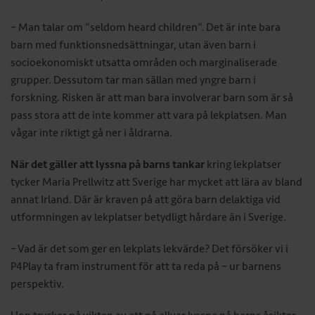
– Man talar om ”seldom heard children”. Det är inte bara
barn med funktionsnedsättningar, utan även barn i
socioekonomiskt utsatta områden och marginaliserade
grupper. Dessutom tar man sällan med yngre barn i
forskning. Risken är att man bara involverar barn som är så
pass stora att de inte kommer att vara på lekplatsen. Man
vågar inte riktigt gå ner i åldrarna.
När det gäller att lyssna på barns tankar
kring lekplatser
tycker Maria Prellwitz att Sverige har mycket att lära av bland
annat Irland. Där är kraven på att göra barn delaktiga vid
utformningen av lekplatser betydligt hårdare än i Sverige.
– Vad är det som ger en lekplats lekvärde? Det försöker vi i
P4Play ta fram instrument för att ta reda på – ur barnens
perspektiv.