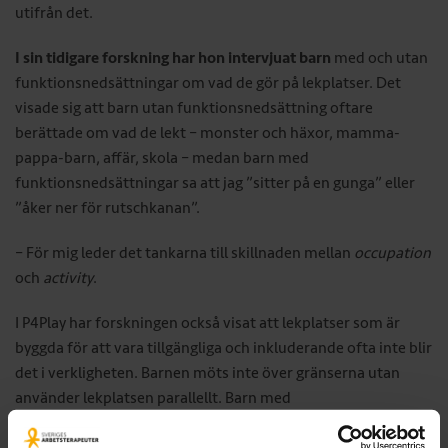
utifrån det.
I sin tidigare forskning har hon intervjuat barn
med och utan
funktionsnedsättningar om vad de gör på lekplatser. Det
visade sig att barn utan funktionsnedsättning oftare
berättade om vad de lekt – monster och häxor, mamma-
pappa-barn, affär, skola – medan barn med
funktionsnedsättningar sa att jag ”sitter på en gunga” eller
”åker ner för rutschkanan”.
– För mig leder det tankarna till skillnaden mellan
occupation
och
activity
.
I P4Play har forskningen också visat att lekplatser som är
byggda för att vara tillgängliga och inkluderande ofta inte blir
det i verkligheten. Barnen möts inte över gränserna utan
använder lekplatsen parallellt. Barn med
funktionsnedsättningar tittar också oftare på när andra barn
leker, snarare än deltar i lekandet. Maria Prellwitz