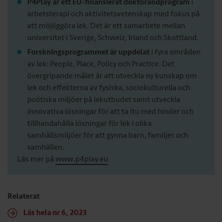
P4Play är ett EU-finansierat doktorandprogram
i
arbetsterapi och aktivitetsvetenskap med fokus på
att möjliggöra lek. Det är ett samarbete mellan
universitet i Sverige, Schweiz, Irland och Skottland.
Forskningsprogrammet är uppdelat
i fyra områden
av lek: People, Place, Policy och Practice. Det
övergripande målet är att utveckla ny kunskap om
lek och effekterna av fysiska, sociokulturella och
politiska miljöer på lekutbudet samt utveckla
innovativa lösningar för att ta itu med hinder och
tillhandahålla lösningar för lek i olika
samhällsmiljöer för att gynna barn, familjer och
samhällen.
Läs mer på
www.p4play.eu
Relaterat
Läs hela nr 6, 2023