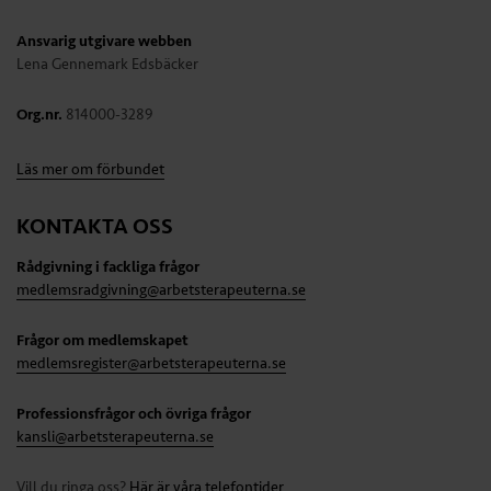
Ansvarig utgivare webben
Lena Gennemark Edsbäcker
Org.nr.
814000-3289
Läs mer om förbundet
KONTAKTA OSS
Rådgivning i fackliga frågor
medlemsradgivning@arbetsterapeuterna.se
Frågor om medlemskapet
medlemsregister@arbetsterapeuterna.se
Professionsfrågor och övriga frågor
kansli@arbetsterapeuterna.se
Vill du ringa oss?
Här är våra telefontider