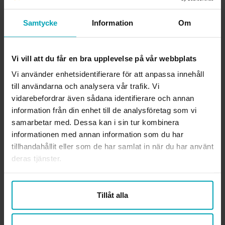
konstaterar att det ibland blir fel fast man vill väl. Hon tar
Samtycke
Information
Om
rullstolsgungor som exempel. Ofta står de separat, en bit
ifrån de andra gungorna.
Vi vill att du får en bra upplevelse på vår webbplats
– Sedan inser man att det finns en klämrisk och låser fast
gungan – och så måste den som vill gunga gå och hämta en
Vi använder enhetsidentifierare för att anpassa innehåll
nyckel, på ett kontor som inte har öppet lördagar och
till användarna och analysera vår trafik. Vi
söndagar … och så står den bara där. Dessutom är kanske
vidarebefordrar även sådana identifierare och annan
inte det viktigaste att kunna gunga. Då tror jag
information från din enhet till de analysföretag som vi
”fågelbogungorna” är mycket bättre. Då har man både
samarbetar med. Dessa kan i sin tur kombinera
informationen med annan information som du har
mötesplatsen och gungandet. Vi behöver bygga så att barnen
tillhandahållit eller som de har samlat in när du har använt
kan var nära varandra.
deras tjänster.
Hon fortsätter:
– Lekplatser är en otroligt komplex miljö. Det finns inte en
Tillåt alla
enkel lösning. Det ska vara säkert. Det ska vara socialt.
Spännande, men ofarligt …