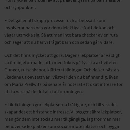
Hon trycker på vikten av att på allvar lyssna på barns åsikter
och synpunkter.
– Det gäller att skapa processer och arbetssätt som
involverar barn och gör dem delaktiga, så att de kan och
vågar uttrycka sig. Så att man inte bara checkar av en ruta
och säger att nu har vi frågat barn och sedan går vidare.
Och det finns mycket att göra. Dagens lekplatser är väldigt
strömlinjeformade, ofta med fokus på fysiska aktiviteter.
Gungor, rutschkanor, klätterställningar. Och de ser nästan
likadana ut oavsett var i västvärlden du befinner dig, även
om Maria Prellwitz på senare år noterat ett ökat intresse för
att ta vara på det lokala i utformningen.
– Likriktningen gör lekplatserna tråkigare, och till viss del
skapar det ett bristande intresse. Vi bygger säkra lekplatser,
men gör dem inte socialt mer tillgängliga. Jag tror man mer
behöver se lekplatser som sociala mötesplatser och bygga