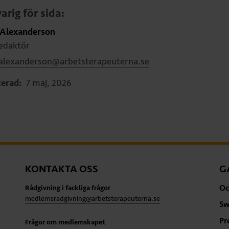
arig för sida:
 Alexanderson
edaktör
.alexanderson@arbetsterapeuterna.se
cerad:
7 maj, 2026
KONTAKTA OSS
G
Oc
Rådgivning i fackliga frågor
medlemsradgivning@arbetsterapeuterna.se
Sw
Pr
Frågor om medlemskapet