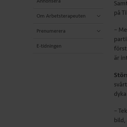
Annonsera
Samt
på T
Om Arbetsterapeuten
– Me
Prenumerera
part
E-tidningen
förs
är in
Stör
svår
dyka 
– Tek
bild,