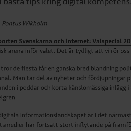
a bästa tips kring digital kompetens
: Pontus Wikholm
porten
Svenskarna och internet: Valspecial 2
isk arena inför valet. Det är tydligt att vi rör os
 tror de flesta får en ganska bred blandning poli
nal. Man tar del av nyheter och fördjupningar på
anden i poddar och korta känslomässiga inlägg i 
lgren.
digitala informationslandskapet är i det närmast
smedier har fortsatt stort inflytande på framför 