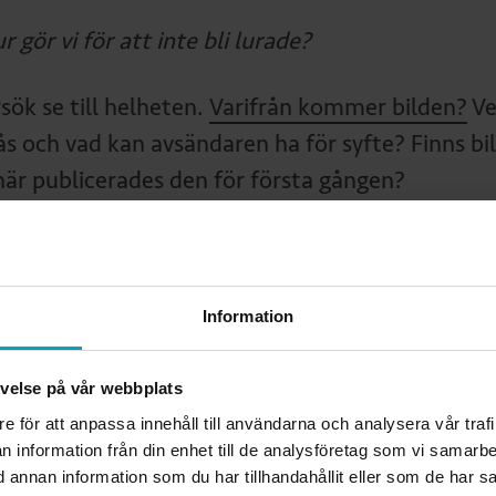
r gör vi för att inte bli lurade?
sök se till helheten.
Varifrån kommer bilden?
Ve
ås och vad kan avsändaren ha för syfte? Finns b
när publicerades den för första gången?
fortsätter:
t handlar om grundläggande källkritik. Budskap
Information
ndaren är anonym eller okänd för dig sedan tidi
n källkritik lite mer seriöst.
levelse på vår webbplats
re för att anpassa innehåll till användarna och analysera vår traf
försöka hitta bevis för att allt som flimrar för
n information från din enhet till de analysföretag som vi samarb
annan information som du har tillhandahållit eller som de har sa
idsjobb, säger Björn Appelgren.