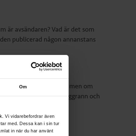
m är avsändaren? Vad är det som
ilden publicerad någon annanstans
et kan låta övertygande, men om
Om
gare ska du vara extra noggrann och
ik. Vi vidarebefordrar även
bi
skulle vara sant är ett
etar med. Dessa kan i sin tur
mlat in när du har använt