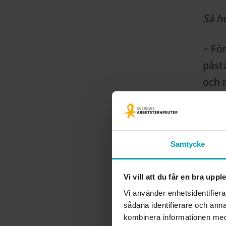
Så hu
– För
påst
och 
Han 
– De
Samtycke
avsä
ta di
Vi vill att du får en bra upp
Vi använder enhetsidentifiera
Att 
sådana identifierare och anna
kombinera informationen med 
helt