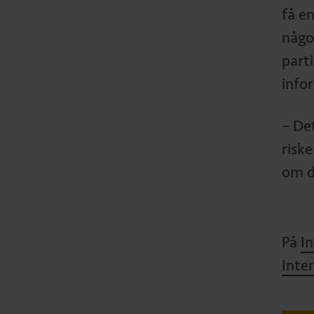
få en
någo
parti
info
– De
risk
om d
På
In
Inte