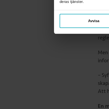
deras tjänster.
– Ma
känns
Avvisa
för f
regl
Men d
infor
– Sy
skapa
Att h
En m