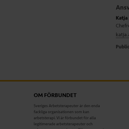
Ansv
Katja
Chefr
katja
Publi
OM FÖRBUNDET
Sveriges Arbetsterapeuter är den enda
fackliga organisationen som kan
arbetsterapi. Vi är förbundet för alla
legitimerade arbetsterapeuter och