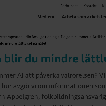
Förbundet
Kontakt
Ku
Medlem
Arbeta som arbetste
tsterapeuten – din fackliga tidning
Tidigare nummer
Artiklar
r du mindre lättlurad på nätet
 blir du mindre lätt
mer AI att påverka valrörelsen? Vilk
 hur avgör vi om informationen som 
rn Appelgren, folkbildningsansvarig 