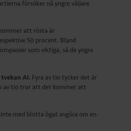
rtierna försöker nå yngre väljare
 kommer att rösta är
respektive 50 procent. Bland
kompasser som viktiga, så de yngre
 tvekan AI.
Fyra av tio tycker det är
o av tio tror att det kommer att
 vi inte med blotta ögat avgöra om en