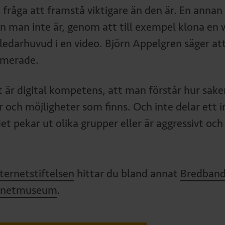
 fråga att framstå viktigare än den är. En annan v
n man inte är, genom att till exempel klona en w
ledarhuvud i en video. Björn Appelgren säger att 
rmerade.
t är digital kompetens, att man förstår hur sake
er och möjligheter som finns. Och inte delar ett
et pekar ut olika grupper eller är aggressivt och
ternetstiftelsen
hittar du bland annat
Bredband
rnetmuseum
.