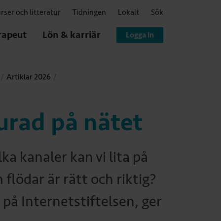
rser och litteratur
Tidningen
Lokalt
Sök
rapeut
Lön & karriär
Logga in
Artiklar 2026
lurad på nätet
a kanaler kan vi lita på
flödar är rätt och riktig?
på Internetstiftelsen, ger