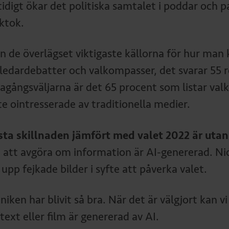
idigt ökar det politiska samtalet i poddar och pa
iktok.
n de överlägset viktigaste källorna för hur man
iledardebatter och valkompasser, det svarar 55 
tagångsväljarna är det 65 procent som listar val
te ointresserade av traditionella medier.
sta skillnaden jämfört med valet 2022 är utan
t att avgöra om information är AI-genererad. Ni
upp fejkade bilder i syfte att påverka valet.
niken har blivit så bra. När det är välgjort kan
 text eller film är genererad av AI.