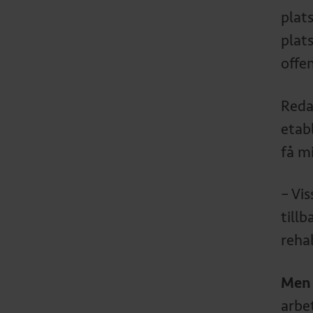
plat
plats
offe
Reda
etab
få m
– Vis
tillb
rehab
Men 
arbe