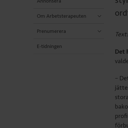
sty
Annonsera
ord
Om Arbetsterapeuten
Prenumerera
Text
E-tidningen
Det 
vald
– De
jätte
stor
bako
profi
förb