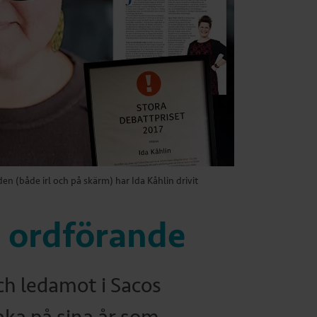
n (både irl och på skärm) har Ida Kåhlin drivit
m ordförande
h ledamot i Sacos