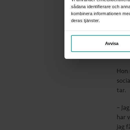
– Det
sådana identifierare och anna
kombinera informationen med 
någo
deras tjänster.
uppd
konst
medie
Avvisa
vikti
Hon 
soci
tar.
– Jag
har v
jag 