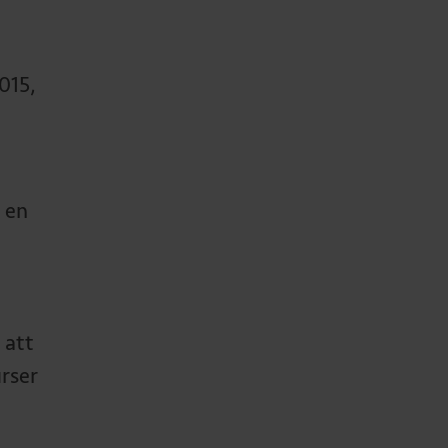
015,
e en
 att
urser