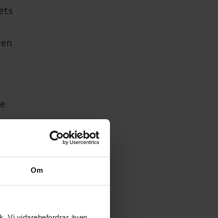
ets
ten
De
n
 hela
Om
ik. Vi vidarebefordrar även