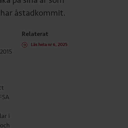
baka på sina år som
t har åstadkommit.
Relaterat
Läs hela nr 6, 2025
 2015
tt
 FSA
ar i
 och