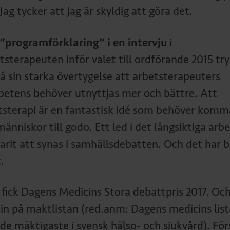
Jag tycker att jag är skyldig att göra det.
n ”programförklaring” i en intervju
i
tsterapeuten inför valet till ordförande 2015 tr
på sin starka övertygelse att arbetsterapeuters
etens behöver utnyttjas mer och bättre. Att
tsterapi är en fantastisk idé som behöver komm
människor till godo. Ett led i det långsiktiga arb
varit att synas i samhällsdebatten. Och det har b
.
g fick Dagens Medicins Stora debattpris 2017. Oc
in på maktlistan (red.anm: Dagens medicins list
 de mäktigaste i svensk hälso- och sjukvård). För