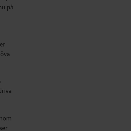
nu på
er
höva
å
driva
inom
ser