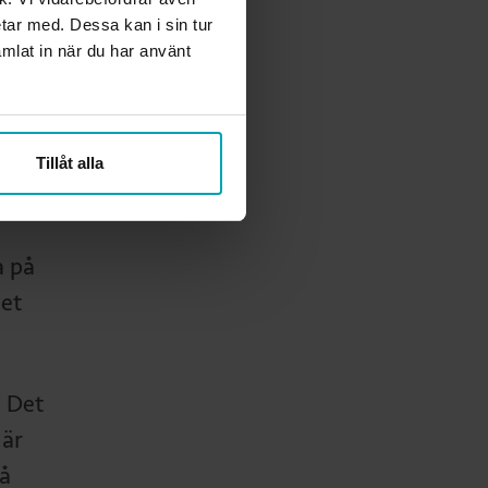
t
etar med. Dessa kan i sin tur
mlat in när du har använt
ala
lt
Tillåt alla
 på
det
. Det
När
på