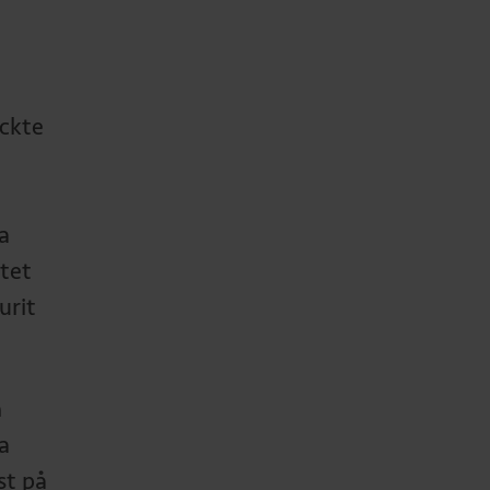
yckte
a
etet
urit
h
a
st på