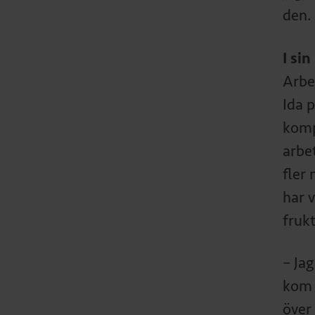
den. 
I si
Arbe
Ida 
komp
arbe
fler 
har 
frukt
– Ja
kom 
över