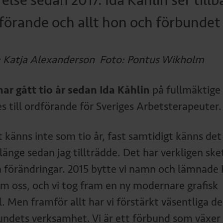
relse sedan 2017. Ida Kåhlin ser till
förande och allt hon och förbunde
: Katja Alexanderson Foto: Pontus Wikholm
har gått tio år sedan Ida Kåhlin
på fullmäktige
es till ordförande för Sveriges Arbetsterapeuter.
t känns inte som tio år, fast samtidigt känns det
länge sedan jag tillträdde. Det har verkligen ske
a förändringar. 2015 bytte vi namn och lämnade
m oss, och vi tog fram en ny modernare grafisk
l. Men framför allt har vi förstärkt väsentliga del
undets verksamhet. Vi är ett förbund som växer