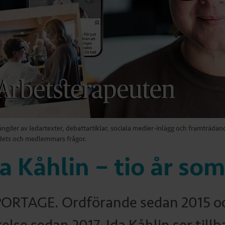
gder av ledartexter, debattartiklar, sociala medier-inlägg och framträdande
dets och medlemmars frågor.
a Kåhlin – tio år so
ORTAGE. Ordförande sedan 2015 oc