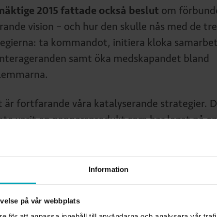
mäktige 2015 fattade också beslut
om förbund
rande vision – och hur den skulle nås med de tre
tegierna: ta kommandot, initiera kloka samarbe
interageranden samt öka medskapandet bland
lemmarna.
t är fortfarande våra katalyserande strategier. 
inte varit en pappersprodukt som har legat på e
 för mig, utan i allra högsta grad varit levande –
. De har varit viktiga ledstjärnor de här tio åren.
Information
etet för att nå visionen har närvaron på sociala
r varit en av nycklarna för Ida.
levelse på vår webbplats
re för att anpassa innehåll till användarna och analysera vår traf