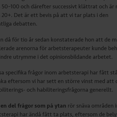
s 50–100 och därefter successivt klättrat och är 
 20+. Det är ett bevis på att vi tar plats i den
ntliga debatten.
n då för tio år sedan konstaterade hon att de m
lerade arenorna för arbetsterapeuter kunde be
indre utrymme i det opinionsbildande arbetet.
sa specifika frågor inom arbetsterapi har fått st
aka eftersom vi har sett en större vinst med att 
iliterings- och habiliteringsfrågorna generellt.
en del frågor som på ytan
rör snäva områden 
tsterapi har ändå fått ta plats, eftersom de bely