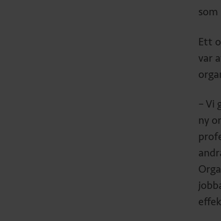
som 
Ett 
var 
orga
– Vi
ny or
prof
andr
Orga
jobba
effek