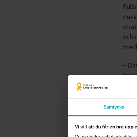
F
ull
nuva
stra
och 
med
– De
har 
hylla
tiden
Samtycke
I arb
medie
Vi vill att du får en bra upp
Vi använder enhetsidentifiera