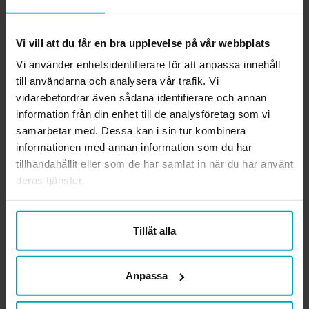
– Skicka in. Fundera på vad du vill skriva. Varför är det bra?
Vilken är målgruppen? Vem kan ha nytta av det? Och vilken
Vi vill att du får en bra upplevelse på vår webbplats
kunskapslucka är det som saknas? Leta upp ett förlag som du
Vi använder enhetsidentifierare för att anpassa innehåll
tror på, som gett ut grejer i samma anda. Och skicka in en
till användarna och analysera vår trafik. Vi
kort sammanfattning. Får du inte napp på ett ställe så skicka
vidarebefordrar även sådana identifierare och annan
till nästa. Eller fråga vad som inte funkar, vad du kan göra
information från din enhet till de analysföretag som vi
annorlunda.
samarbetar med. Dessa kan i sin tur kombinera
informationen med annan information som du har
Men om man är rädd för att inte räcka till?
tillhandahållit eller som de har samlat in när du har använt
– Vi fick vansinnigt mycket hjälp genom hela processen. Vi
deras tjänster.
skrev texter och skickade till vår redaktör på förlaget. Hon
kom med synpunkter och vi redigerade och reflekterade,
fram och tillbaka. Det är vår bok, men vi har hela tiden fått
Tillåt alla
stöd med språkgranskning och hur alla figurer och tabeller
ska se ut, och vilken färgkodning vi ska ha. Är man orolig för
Anpassa
sin svenska eller har dyslexi får man stöd.