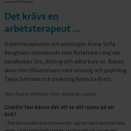
sina medförfattare.
Det krävs en
arbetsterapeut …
Arbetsterapeuten och sexologen Anna-Sofia
Bengtsson debuterade som författare i maj när
handboken Sex, dejting och adhd kom ut. Boken
skrev hon tillsammans med sexolog och psykolog
Tanja Suhinina och psykolog Rebecka Bratt.
Text: Pontus Wikholm
Foto: André de Loisted
Grattis! Hur känns det att se sitt namn på en
bok?
– Det känns både bra och konstigt. Jag har varit skeptisk hela
resan – hela tiden haft tanken: Jag tror det när jag ser det.