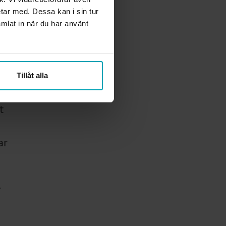
r att
etar med. Dessa kan i sin tur
mlat in när du har använt
sor.
rar
 men
Tillåt alla
du
t
ar
r