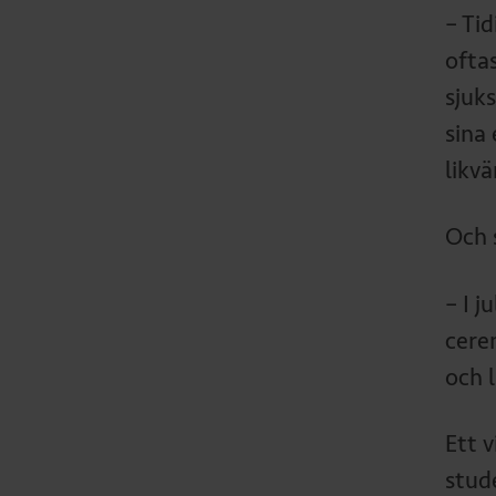
– Ti
ofta
sjuk
sina 
likv
Och 
– I 
cere
och 
Ett 
stud