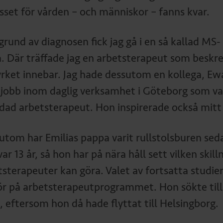
esset för vården – och människor – fanns kvar.
grund av diagnosen fick jag gå i en så kallad MS-
a. Där träffade jag en arbetsterapeut som beskr
yrket innebar. Jag hade dessutom en kollega, Ew
 jobb inom daglig verksamhet i Göteborg som va
ldad arbetsterapeut. Hon inspirerade också mitt 
utom har Emilias pappa varit rullstolsburen sed
ar 13 år, så hon har på nära håll sett vilken skill
sterapeuter kan göra. Valet av fortsatta studier
ör på arbetsterapeutprogrammet. Hon sökte till
, eftersom hon då hade flyttat till Helsingborg.