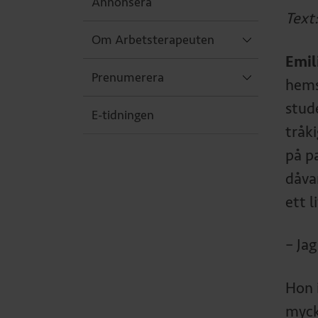
Annonsera
Text
Om Arbetsterapeuten
Emil
Prenumerera
hems
stud
E-tidningen
tråki
på pa
dåva
ett 
– Jag
Hon 
myck