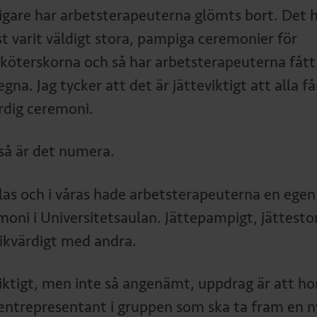
digare har arbetsterapeuterna glömts bort. Det 
st varit väldigt stora, pampiga ceremonier för
sköterskorna och så har arbetsterapeuterna fått 
egna. Jag tycker att det är jätteviktigt att alla få
ärdig ceremoni.
så är det numera.
julas och i våras hade arbetsterapeuterna en egen
moni i Universitetsaulan. Jättepampigt, jättesto
likvärdigt med andra.
viktigt, men inte så angenämt, uppdrag är att ho
entrepresentant i gruppen som ska ta fram en n