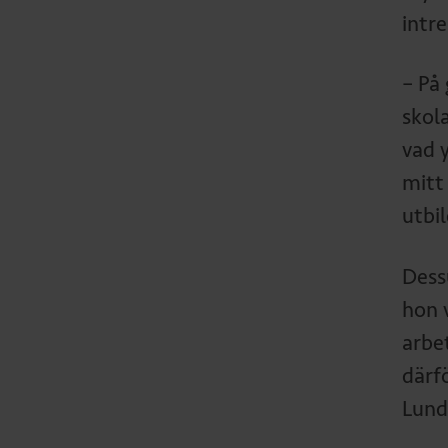
intr
– På 
skol
vad 
mitt
utbi
Dess
hon v
arbet
därf
Lund