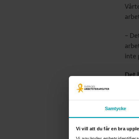
Vårt
arbe
– Det
arbe
inte
Det 
arbe
fram
det 
Samtycke
allt
varit
Vi vill att du får en bra upp
stud
Vi använder enhetsidentifiera