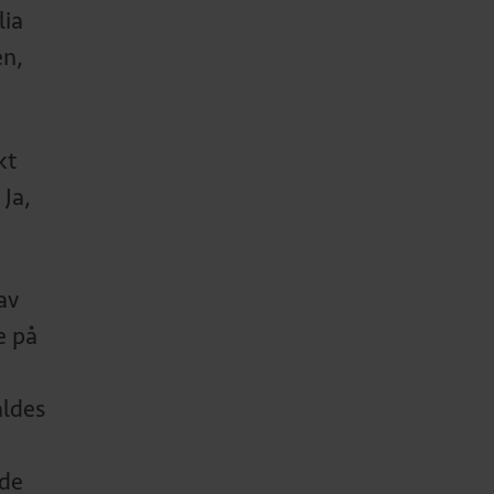
lia
en,
kt
 Ja,
av
e på
aldes
nde