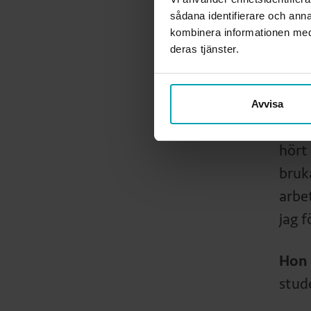
Hels
sådana identifierare och anna
kombinera informationen med 
läsa
deras tjänster.
– Dä
på s
Avvisa
inte
hört
bruk
arbe
jag 
Hon 
stud