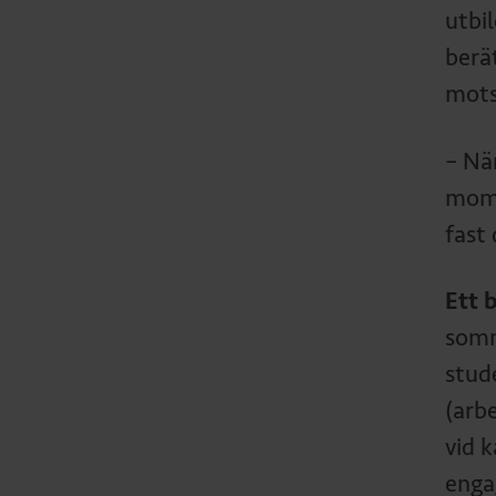
utbi
berä
mots
– När
mome
fast
Ett 
somm
stud
(arb
vid 
enga