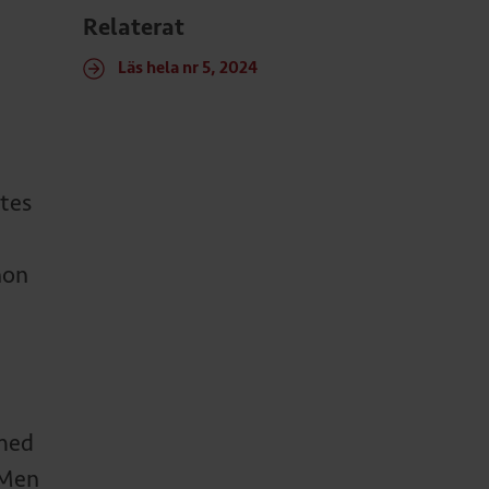
Relaterat
Läs hela nr 5, 2024
ttes
hon
 med
 Men