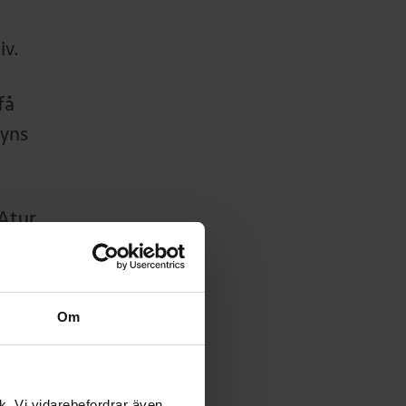
iv.
få
syns
Atur,
 kan
lar
håg
Om
mang:
lokala
ik. Vi vidarebefordrar även