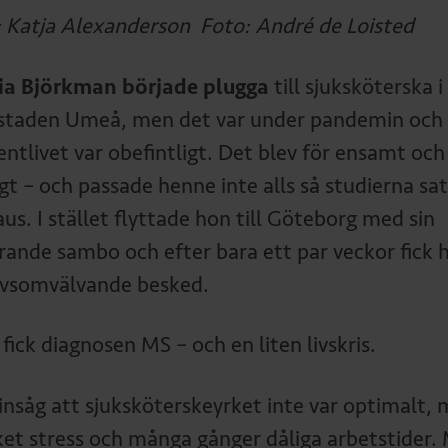
: Katja Alexanderson Foto: André de Loisted
ia Björkman började plugga
till sjuksköterska i
taden Umeå, men det var under pandemin och
entlivet var obefintligt. Det blev för ensamt och
gt – och passade henne inte alls så studierna sa
us. I stället flyttade hon till Göteborg med sin
rande sambo och efter bara ett par veckor fick 
livsomvälvande besked.
 fick diagnosen MS – och en liten livskris.
insåg att sjuksköterskeyrket inte var optimalt,
et stress och många gånger dåliga arbetstider.