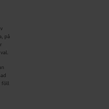
ev
a, på
r
val.
an
nad
 föll