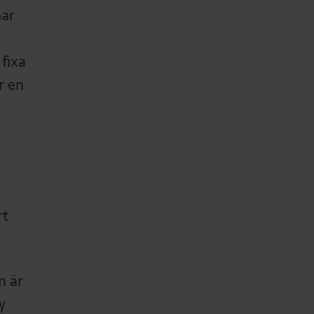
har
fixa
r en
rt
n är
y