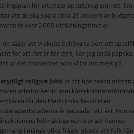
ldningsplan för arbetsterapeutprogrammet. Emi
ttar att de ska spara cirka 25 procent av budget
varande över 2 000 utbildningstimmar.
 de säger att vi skulle behöva ta bort ett specifi
nt för att det är för dyrt, kan jag ändå påpeka:
 det är det momentet som vi lär oss mest på.
betydligt roligare jobb
är att hon sedan mitten 
aren arbetar heltid som kårsektionsordförand
entkåren för den Medicinska fakulteten
etsterapeutstudierna är pausade i ett år). Hon v
kårsektionens fullmäktige och tror att hennes
gemang i många olika frågor gjorde att folk kä