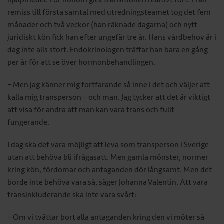
remiss till första samtal med utredningsteamet tog det fem
månader och två veckor (han räknade dagarna) och nytt
juridiskt kön fick han efter ungefär tre år. Hans vårdbehov är i
dag inte alls stort. Endokrinologen träffar han bara en gång
per år för att se över hormonbehandlingen.
– Men jag känner mig fortfarande så inne i det och väljer att
kalla mig transperson – och man. Jag tycker att det är viktigt
att visa för andra att man kan vara trans och fullt
fungerande.
I dag ska det vara möjligt att leva som transperson i Sverige
utan att behöva bli ifrågasatt. Men gamla mönster, normer
kring kön, fördomar och antaganden dör långsamt. Men det
borde inte behöva vara så, säger Johanna Valentin. Att vara
transinkluderande ska inte vara svårt:
– Om vi tvättar bort alla antaganden kring den vi möter så