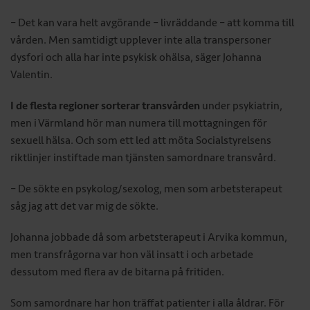
– Det kan vara helt avgörande – livräddande – att komma till
vården. Men samtidigt upplever inte alla transpersoner
dysfori och alla har inte psykisk ohälsa, säger Johanna
Valentin.
I de flesta regioner sorterar transvården
under psykiatrin,
men i Värmland hör man numera till mottagningen för
sexuell hälsa. Och som ett led att möta Socialstyrelsens
riktlinjer instiftade man tjänsten samordnare transvård.
– De sökte en psykolog/sexolog, men som arbetsterapeut
såg jag att det var mig de sökte.
Johanna jobbade då som arbetsterapeut i Arvika kommun,
men transfrågorna var hon väl insatt i och arbetade
dessutom med flera av de bitarna på fritiden.
Som samordnare har hon träffat patienter i alla åldrar. För