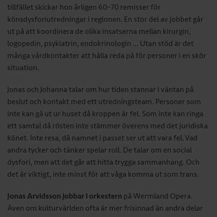
tillfället skickar hon årligen 60–70 remisser för
könsdysforiutredningar i regionen. En stor del av jobbet går
ut på att koordinera de olika insatserna mellan kirurgin,
logopedin, psykiatrin, endokrinologin ... Utan stöd är det
många vårdkontakter att hålla reda på för personer i en skör
situation.
Jonas och Johanna talar om hur tiden stannar i väntan på
beslut och kontakt med ett utredningsteam. Personer som
inte kan gå ut ur huset då kroppen är fel. Som inte kan ringa
ett samtal då rösten inte stämmer överens med det juridiska
könet. Inte resa, då namnet i passet ser ut att vara fel. Vad
andra tycker och tänker spelar roll. De talar om en social
dysfori, men att det går att hitta trygga sammanhang. Och
det är viktigt, inte minst för att våga komma ut som trans.
Jonas Arvidsson jobbar i orkestern
på Wermland Opera.
Även om kulturvärlden ofta är mer frisinnad än andra delar