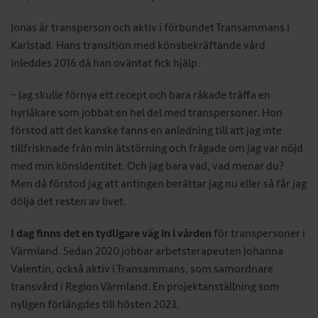
Jonas är transperson och aktiv i förbundet Transammans i
Karlstad. Hans transition med könsbekräftande vård
inleddes 2016 då han oväntat fick hjälp.
– Jag skulle förnya ett recept och bara råkade träffa en
hyrläkare som jobbat en hel del med transpersoner. Hon
förstod att det kanske fanns en anledning till att jag inte
tillfrisknade från min ätstörning och frågade om jag var nöjd
med min könsidentitet. Och jag bara vad, vad menar du?
Men då förstod jag att antingen berättar jag nu eller så får jag
dölja det resten av livet.
I dag finns det en tydligare väg in i vården
för transpersoner i
Värmland. Sedan 2020 jobbar arbetsterapeuten Johanna
Valentin, också aktiv i Transammans, som samordnare
transvård i Region Värmland. En projektanställning som
nyligen förlängdes till hösten 2023.