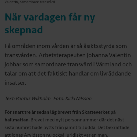
Valentin, samordnare transvård.
När vardagen får ny
skepnad
Få områden inom vården är så åsiktsstyrda som
transvården. Arbetsterapeuten Johanna Valentin
jobbar som samordnare transvård i Värmland och
talar om att det faktiskt handlar om livräddande
insatser.
Text: Pontus Wikholm Foto: Kicki Nilsson
För snart tre år sedan låg brevet från Skatteverket på
hallmattan.
Brevet med nytt personnummer där det näst
sista numret hade bytts från jämnt till udda. Det bekräftade
att Jonas Arvidsson nu också juridiskt var en man.