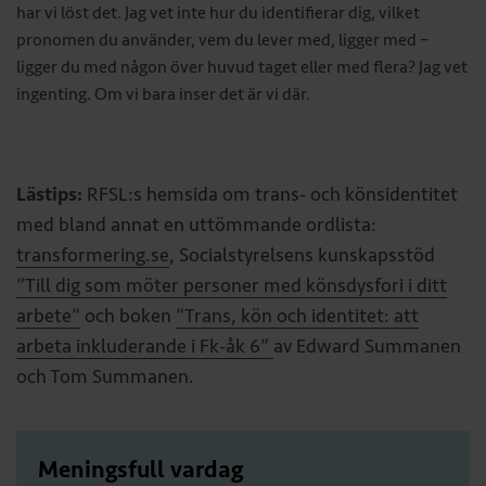
har vi löst det. Jag vet inte hur du identifierar dig, vilket
pronomen du använder, vem du lever med, ligger med –
ligger du med någon över huvud taget eller med flera? Jag vet
ingenting. Om vi bara inser det är vi där.
Lästips:
RFSL:s hemsida om trans- och könsidentitet
med bland annat en uttömmande ordlista:
transformering.se
, Socialstyrelsens kunskapsstöd
”Till dig som möter personer med könsdysfori i ditt
arbete”
och boken
”Trans, kön och identitet: att
arbeta inkluderande i Fk-åk 6”
av Edward Summanen
och Tom Summanen.
Meningsfull vardag