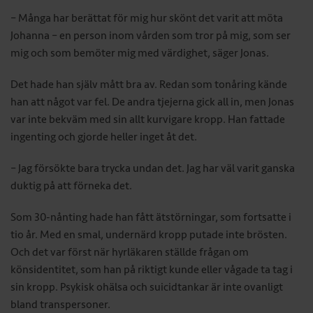
– Många har berättat för mig hur skönt det varit att möta
Johanna – en person inom vården som tror på mig, som ser
mig och som bemöter mig med värdighet, säger Jonas.
Det hade han själv mått bra av. Redan som tonåring kände
han att något var fel. De andra tjejerna gick all in, men Jonas
var inte bekväm med sin allt kurvigare kropp. Han fattade
ingenting och gjorde heller inget åt det.
– Jag försökte bara trycka undan det. Jag har väl varit ganska
duktig på att förneka det.
Som 30-nånting hade han fått ätstörningar, som fortsatte i
tio år. Med en smal, undernärd kropp putade inte brösten.
Och det var först när hyrläkaren ställde frågan om
könsidentitet, som han på riktigt kunde eller vågade ta tag i
sin kropp. Psykisk ohälsa och suicidtankar är inte ovanligt
bland transpersoner.