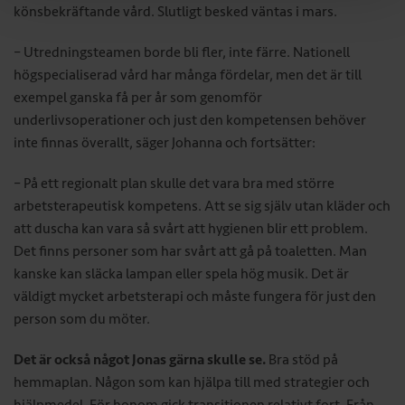
könsbekräftande vård. Slutligt besked väntas i mars.
– Utredningsteamen borde bli fler, inte färre. Nationell
högspecialiserad vård har många fördelar, men det är till
exempel ganska få per år som genomför
underlivsoperationer och just den kompetensen behöver
inte finnas överallt, säger Johanna och fortsätter:
– På ett regionalt plan skulle det vara bra med större
arbetsterapeutisk kompetens. Att se sig själv utan kläder och
att duscha kan vara så svårt att hygienen blir ett problem.
Det finns personer som har svårt att gå på toaletten. Man
kanske kan släcka lampan eller spela hög musik. Det är
väldigt mycket arbetsterapi och måste fungera för just den
person som du möter.
Det är också något Jonas gärna skulle se.
Bra stöd på
hemmaplan. Någon som kan hjälpa till med strategier och
hjälpmedel. För honom gick transitionen relativt fort. Från