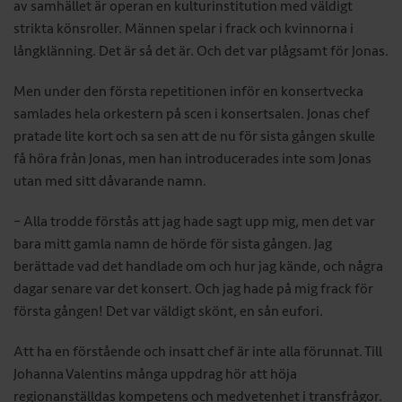
av samhället är operan en kulturinstitution med väldigt
strikta könsroller. Männen spelar i frack och kvinnorna i
långklänning. Det är så det är. Och det var plågsamt för Jonas.
Men under den första repetitionen inför en konsertvecka
samlades hela orkestern på scen i konsertsalen. Jonas chef
pratade lite kort och sa sen att de nu för sista gången skulle
få höra från Jonas, men han introducerades inte som Jonas
utan med sitt dåvarande namn.
– Alla trodde förstås att jag hade sagt upp mig, men det var
bara mitt gamla namn de hörde för sista gången. Jag
berättade vad det handlade om och hur jag kände, och några
dagar senare var det konsert. Och jag hade på mig frack för
första gången! Det var väldigt skönt, en sån eufori.
Att ha en förstående och insatt chef är inte alla förunnat. Till
Johanna Valentins många uppdrag hör att höja
regionanställdas kompetens och medvetenhet i transfrågor.