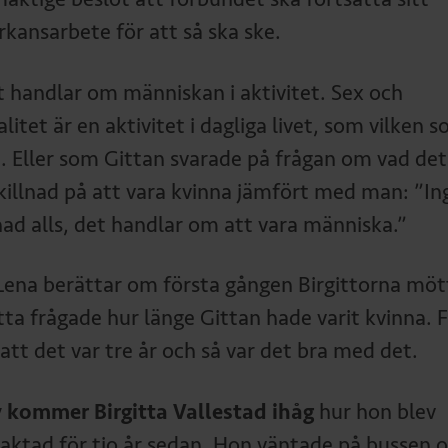
rkansarbete för att så ska ske.
t handlar om människan i aktivitet. Sex och
litet är en aktivitet i dagliga livet, som vilken 
t. Eller som Gittan svarade på frågan om vad det
skillnad på att vara kvinna jämfört med man: ”In
lnad alls, det handlar om att vara människa.”
Lena berättar om första gången Birgittorna möt
tta frågade hur länge Gittan hade varit kvinna. F
att det var tre år och så var det bra med det.
v kommer Birgitta Vallestad ihåg
hur hon blev
aktad för tio år sedan. Hon väntade på bussen 