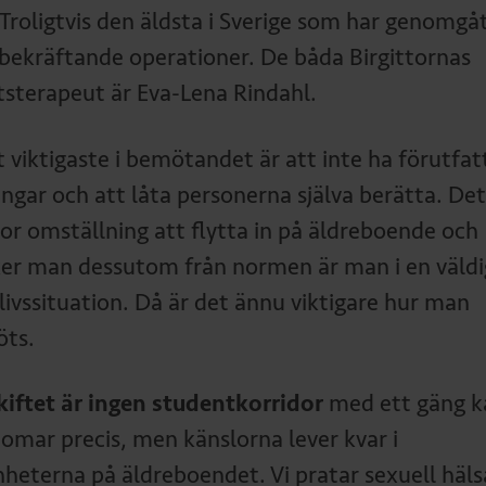
 Troligtvis den äldsta i Sverige som har genomgå
bekräftande operationer. De båda Birgittornas
tsterapeut är Eva-Lena Rindahl.
t viktigaste i bemötandet är att inte ha förutfa
ngar och att låta personerna själva berätta. Det
tor omställning att flytta in på äldreboende och
ker man dessutom från normen är man i en väldi
 livssituation. Då är det ännu viktigare hur man
ts.
kiftet är ingen studentkorridor
med ett gäng k
omar precis, men känslorna lever kvar i
nheterna på äldreboendet. Vi pratar sexuell häls