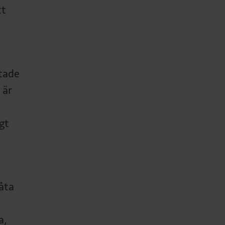
tt
ttade
 är
gt
åta
a,