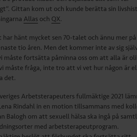
igt”. Gittan kom ut och kunde berätta sin livshis
dningarna
Allas
och
QX
.
t har hänt mycket sen 70-talet och ännu mer på
enaste tio åren. Men det kommer inte av sig själ
vi måste fortsätta påminna oss om att alla är oli
i måste fråga, inte tro att vi vet hur någon är el
ha det.
 Sveriges Arbetsterapeuters fullmäktige 2021 lä
Lena Rindahl in en motion tillsammans med kol
an Balogh om att sexuell hälsa ska ingå på samtl
ldningsorter med arbetsterapeutprogram.
mäktige beslöt att förbundet ska fortsätta sitt