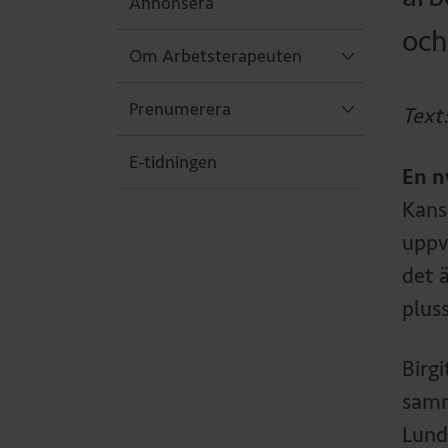
Annonsera
och
Om Arbetsterapeuten
Prenumerera
Text
E-tidningen
En n
Kans
uppv
det 
plus
Birg
samm
Lund