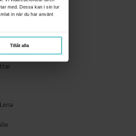
 ett
etar med. Dessa kan i sin tur
mlat in när du har använt
,
ch
Tillåt alla
t
ttar
e
Lena
lle