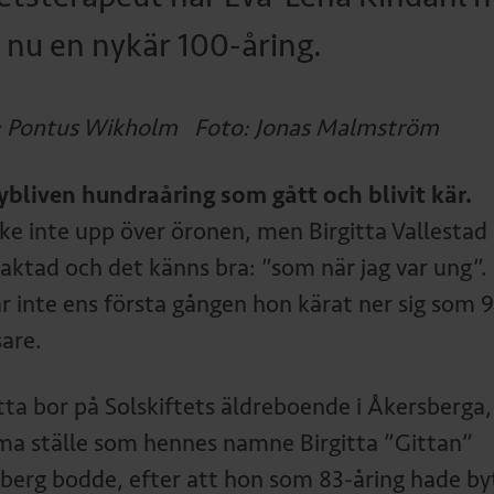
 nu en nykär 100-åring.
: Pontus Wikholm Foto: Jonas Malmström
ybliven hundraåring som gått och blivit kär.
ke inte upp över öronen, men Birgitta Vallestad 
aktad och det känns bra: ”som när jag var ung”.
är inte ens första gången hon kärat ner sig som 
sare.
itta bor på Solskiftets äldreboende i Åkersberga,
a ställe som hennes namne Birgitta ”Gittan”
berg bodde, efter att hon som 83-åring hade by