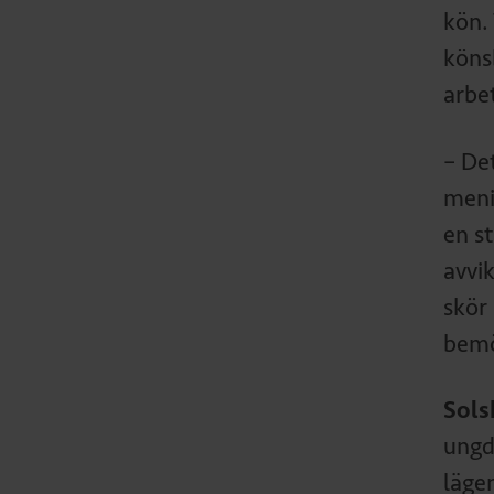
kön.
köns
arbe
– De
meni
en s
avvi
skör
bemö
Sols
ungd
läge