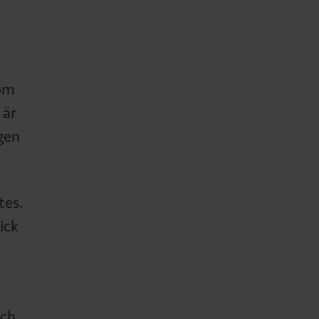
som
 är
gen
tes.
ick
och