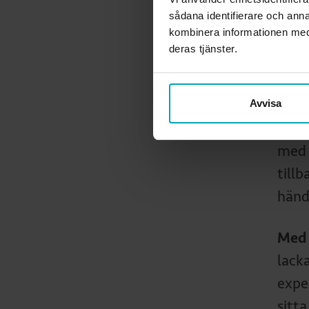
vikti
sådana identifierare och anna
kombinera informationen med 
missr
deras tjänster.
dum 
blir
Avvisa
– Ma
med 
tillb
händ
Med 
lack
expe
sitt