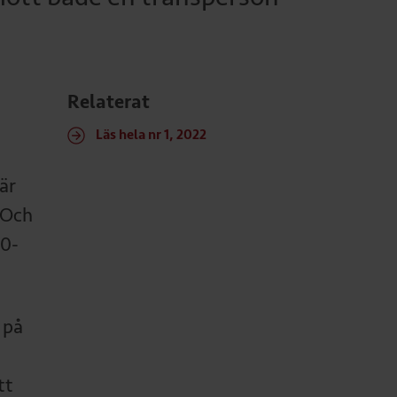
Relaterat
Läs hela nr 1, 2022
är
 Och
90-
 på
tt