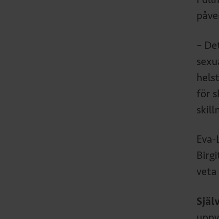
påve
– De
sexua
hels
för 
skil
Eva-
Birgi
veta 
Själ
uppv