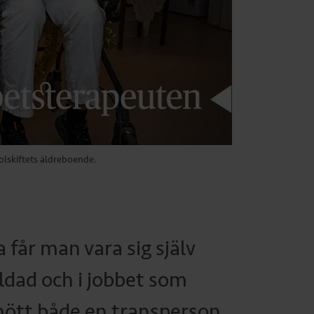
olskiftets äldreboende.
 får man vara sig själv
ildad och i jobbet som
mött både en transperson