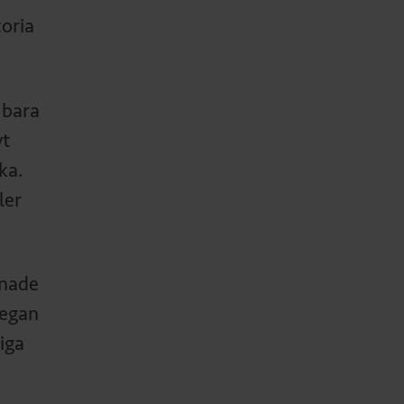
toria
 bara
vt
ka.
ler
mnade
legan
iga