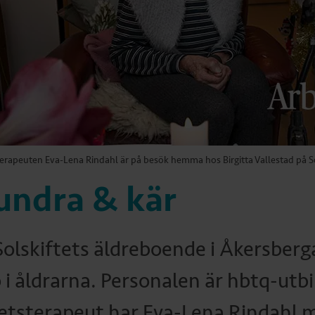
erapeuten Eva-Lena Rindahl är på besök hemma hos Birgitta Vallestad på S
undra & kär
Solskiftets äldreboende i Åkersberga
 i åldrarna. Personalen är hbtq-utb
etsterapeut har Eva-Lena Rindahl 