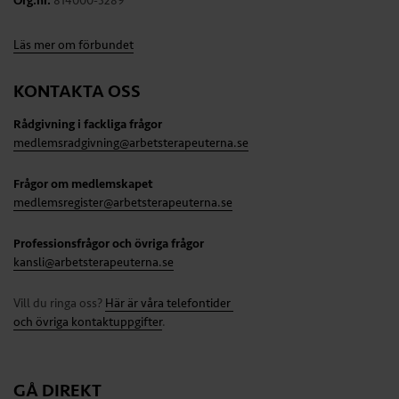
Org.nr.
814000-3289
Läs mer om förbundet
KONTAKTA OSS
Rådgivning i fackliga frågor
medlemsradgivning@arbetsterapeuterna.se
Frågor om medlemskapet
medlemsregister@arbetsterapeuterna.se
Professionsfrågor och övriga frågor
kansli@arbetsterapeuterna.se
Vill du ringa oss?
Här är våra telefontider
och övriga kontaktuppgifter
.
GÅ DIREKT