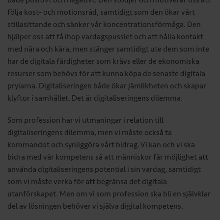
både positivt och negativt. Den stödjer och motiverar oss att
följa kost- och motionsråd, samtidigt som den ökar vårt
stillasittande och sänker vår koncentrationsförmåga. Den
hjälper oss att få ihop vardagspusslet och att hålla kontakt
med nära och kära, men stänger samtidigt ute dem som inte
har de digitala färdigheter som krävs eller de ekonomiska
resurser som behövs för att kunna köpa de senaste digitala
prylarna. Digitaliseringen både ökar jämlikheten och skapar
klyftor i samhället. Det är digitaliseringens dilemma.
Som profession har vi utmaningar i relation till
digitaliseringens dilemma, men vi måste också ta
kommandot och synliggöra vårt bidrag. Vi kan och vi ska
bidra med vår kompetens så att människor får möjlighet att
använda digitaliseringens potential i sin vardag, samtidigt
som vi måste verka för att begränsa det digitala
utanförskapet. Men om vi som profession ska bli en självklar
del av lösningen behöver vi själva digital kompetens.