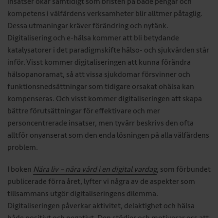
insatser ökar samtidigt som bristen på både pengar och
kompetens i välfärdens verksamheter blir alltmer påtaglig.
Dessa utmaningar kräver förändring och nytänk.
Digitalisering och e-hälsa kommer att bli betydande
katalysatorer i det paradigmskifte hälso- och sjukvården står
inför. Visst kommer digitaliseringen att kunna förändra
hälsopanoramat, så att vissa sjukdomar försvinner och
funktionsnedsättningar som tidigare orsakat ohälsa kan
kompenseras. Och visst kommer digitaliseringen att skapa
bättre förutsättningar för effektivare och mer
personcentrerade insatser, men tyvärr beskrivs den ofta
alltför onyanserat som den enda lösningen på alla välfärdens
problem.
I boken
Nära liv – nära vård i en digital vardag
, som förbundet
publicerade förra året, lyfter vi några av de aspekter som
tillsammans utgör digitaliseringens dilemma.
Digitaliseringen påverkar aktivitet, delaktighet och hälsa