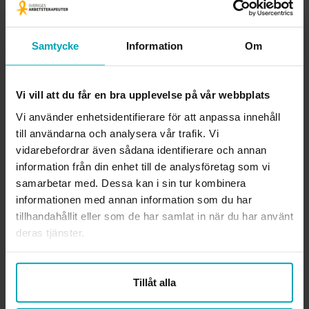
Lena Svenaeus understryker vikten av att DO gör en djupare
granskning av lönekartläggningar. Men även utreder och
Samtycke
Information
Om
följer upp anmälningar om diskriminering. Enligt forskningen
behövs det sanktioner för att få till förändringar när nya
normer ska införas, det räcker inte med information.
Vi vill att du får en bra upplevelse på vår webbplats
Men sedan DO bildades 2009 har myndigheten inte använt
Vi använder enhetsidentifierare för att anpassa innehåll
till användarna och analysera vår trafik. Vi
de sanktioner som lagen ­erbjuder mot arbetsgivare som
vidarebefordrar även sådana identifierare och annan
struntar i att göra ­lönekartläggningar eller arbeta för
information från din enhet till de analysföretag som vi
jämlikhet. Detta är Lena Svenaeus starkt kritisk till och hon
samarbetar med. Dessa kan i sin tur kombinera
har även ­debatterat frågan i media. Och hon är inte ensam.
informationen med annan information som du har
Även antidiskrimineringsbyråerna har lyft sanktionsfrågan
tillhandahållit eller som de har samlat in när du har använt
och i höstas gjorde tankesmedjan Independent Living
deras tjänster.
Institute en översyn av DO:s tillsynsbeslut och kom fram till
samma resultat.
Tillåt alla
Även i Sveriges Arbetsterapeuters olika kollektivavtal lyfts
vikten av att motverka löneskillnader på grund av kön. För