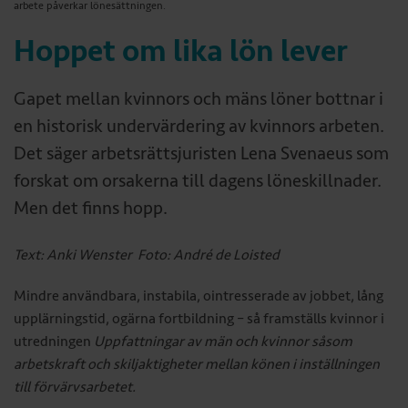
arbete påverkar lönesättningen.
Hoppet om lika lön lever
Gapet mellan kvinnors och mäns löner bottnar i
en historisk undervärdering av kvinnors arbeten.
Det säger arbetsrätts­juristen Lena Svenaeus som
forskat om orsakerna till dagens löneskillnader.
Men det finns hopp.
Text: Anki Wenster Foto: André de Loisted
Mindre användbara, instabila, ointresserade av ­jobbet, lång
upplärningstid, ogärna fortbildning – så framställs kvinnor i
utredningen
Uppfattningar av män och kvinnor såsom
arbetskraft och skilj­aktigheter mellan könen i inställningen
till förvärvs­arbetet.