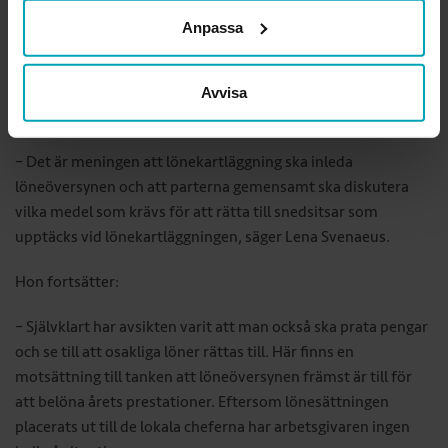
den stora majoriteten av förbundets medlemmar löper
Anpassa
löneavtalen tills vidare, ­vilket ibland kallas för sifferlösa
avtal. Det finns inget centralt bestämt löneutrymme, och
fokus ­ligger på lönebildningsprocessen med årliga löne­
Avvisa
översyner.
– Det är meningen att lönekartläggning ska inleda
löneöversynen och att parterna gemensamt ska diskutera
vilka medel som krävs för att rätta till snedsitsar som
upptäcks vid lönekartläggningen, säger Lena Svenaeus.
Hon fortsätter:
– Självklart har avsikten varit att man också ska prata pengar
och se till att osakliga löner rättas till. Här finns en
motsättning till tanken att löne­översynen främst är till för
att belöna årets prestationer. Eftersom lönesättningen
placerats ut till de lokala cheferna har arbetsgivaren ingen