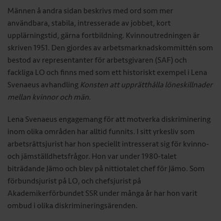
Männen å andra sidan beskrivs med ord som mer
användbara, stabila, intresserade av jobbet, kort
upplärningstid, gärna fortbildning. Kvinnoutredningen är
skriven 1951. Den gjordes av arbets­marknadskommittén som
bestod av representanter för arbetsgivaren (SAF) och
fackliga LO och finns med som ett historiskt exempel i Lena
Svenaeus avhandling
Konsten att upprätthålla löne­skillnader
mellan kvinnor och män.
Lena Svenaeus engagemang för att motverka dis­kriminering
inom olika områden har alltid funnits. I sitt yrkesliv som
arbetsrättsjurist har hon speciellt intresserat sig för kvinno-
och jämställdhetsfrågor. Hon var under 1980-talet
biträdande Jämo och blev på nittiotalet chef för Jämo. Som
förbundsjurist på LO, och chefsjurist på
Akademikerförbundet SSR under många år har hon varit
ombud i olika diskrimineringsärenden.