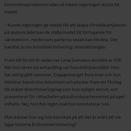
kvinnolöneproblemen eller så måste regeringen skjuta till
medel.
– Kunde regeringen ge medel för att skapa förstelärartjänster
på skolområdet kan de ställa medel till förfogande för
vårdsektorn, medel som parterna ­sedan kan fördela. Det
handlar ju om könsdiskri­minering i lönesättningen.
Fram till för ett år sedan var Lena Svenaeus anställd av SSR.
När hon skrev sin avhandling var hon ­deltidsanställd. Hon
har aldrig gått i pension. ­Engagemanget finns kvar och hon
bläddrar bland sina dokument och plockar fram ett förslag
till skärpt diskrimineringslag som hon nyligen skrivit, och
presenterat för rättschefen på kulturdepartementet på eget
initiativ. Nej, hon fick ingen reaktion konstaterar hon.
Men känner hon sig inte besviken på att det är svårt att via
lagar komma åt lönediskriminering?