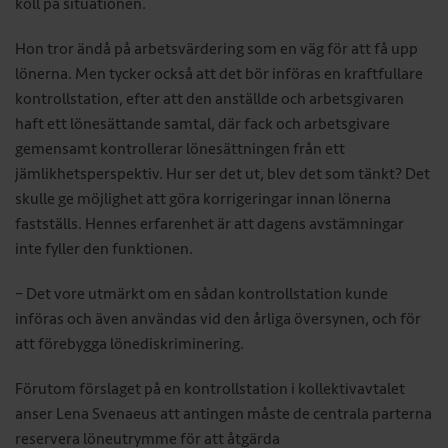
koll på situationen.
Hon tror ändå på arbetsvärdering som en väg för att få upp
lönerna. Men tycker också att det bör införas en kraftfullare
kontrollstation, efter att den anställde och arbetsgivaren
haft ett lönesättande samtal, där fack och arbetsgivare
gemensamt kontrollerar lönesättningen från ett
jämlikhetsperspektiv. Hur ser det ut, blev det som tänkt? Det
skulle ge möjlighet att göra korrigeringar innan lönerna
fastställs. Hennes erfarenhet är att dagens avstämningar
inte fyller den funktionen.
– Det vore utmärkt om en sådan kontrollstation kunde
införas och även användas vid den årliga översynen, och för
att förebygga lönediskrimi­nering.
Förutom förslaget på en kontrollstation i kollektivavtalet
anser Lena Svenaeus att antingen måste de centrala parterna
reservera löneutrymme för att åtgärda