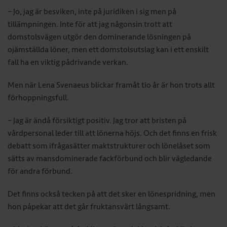
– Jo, jag är besviken, inte på juridiken i sig men på
tillämpningen. Inte för att jag någonsin trott att
domstolsvägen utgör den dominerande lösningen på
ojämställda löner, men ett domstolsutslag kan i ett enskilt
fall ha en viktig pådrivande verkan.
Men när Lena Svenaeus blickar framåt tio år är hon trots allt
förhoppningsfull.
– Jag är ändå försiktigt positiv. Jag tror att bristen på
vårdpersonal leder till att lönerna höjs. Och det finns en frisk
debatt som ifrågasätter maktstrukturer och lönelåset som
sätts av mansdominerade fackförbund och blir vägledande
för andra förbund.
Det finns också tecken på att det sker en lönespridning, men
hon påpekar att det går fruktansvärt långsamt.