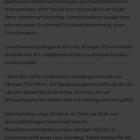
jämförelsen mellan barn­morskans och medicinteknikerns
yrkesområden. Efter flera år kom domstolen fram till att
deras ­arbeten var likvärdiga. Löneskillnaderna ansågs bero
på marknaden. En dimridå för könsdiskriminering, anser
Lena Svenaeus.
Lena Svenaeus poängterar att trots delseger i EU-domstolen
använde inte AD möjligheten att låta vardera parten bära
sina kostnader.
– Jämo fick stå för motpartens rättegångskostnader på
närmare 900 000 kr. AD signalerade genom detta att de inte
ville att sådana fall skulle drivas i domstol, det var
förhandlingsbordet mellan fack och arbetsgivare som gällde.
Och statistiken visar att det är så. Under de 40 år som
jämställdhetslagen funnits har bara tio
lönediskrimineringsfall prövats rättsligt i AD. Det är ­
bekymmersamt anser Lena Svenaeus. Målen behövs för att