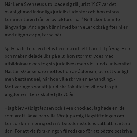
När Lena Svenaeus utbildade sig till jurist 1967 var det
ovanligt med kvinnliga juridikstudenter och hon minns
kommentaren från en av lektorerna: ”Ni flickor blir inte
långvariga. Antingen blir ni med barn ­eller också gifter ni er
med någon av pojkarna här”.
Själv hade Lena en bebis hemma och ett barn till på väg. Hon
och maken delade lika på allt, hon stormtrivdes med
utbildningen och tog sin juridikexamen vid Lunds universitet.
Nästan 50 år ­senare möttes hon av ålderism, och ett vänligt
men bestämt nej, när hon ville skriva en avhandling. ­
Motiveringen var att juridiska fakulteten ville satsa på
ungdomen. Lena skulle fylla 70 år.
– Jag blev väldigt ledsen och även chockad. Jag hade en idé
som grott länge och ville fördjupa mig i lagstiftningen om
könsdiskriminering och i ­Arbetsdomstolens sätt att hantera
den. För att via forskningen få redskap för att bättre beskriva