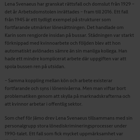
Lena Svenaeus har granskat rättsfall och domslut från 1929 –
det år Arbetsdomstolen inrättades – fram till 2016. Ett fall
från 1945 är ett tydligt exempel på strukturer som
fortfarande utmärker lönesättningen. Det handlade om
Karin som rengjorde insidan på bussar. Städningen var starkt
förknippad med kvinnoarbete och följden blev att hon
automatiskt avlönades sämre än sin manliga kollega. Han
hade ett mindre komplicerat arbete där uppgiften var att
spola bussen ren på utsidan.
– Samma koppling mellan kön och arbete existerar
fortfarande och syns i lönenivåerna. Men man viftar bort
problematiken genom att skylla på marknadskrafterna och
att kvinnor arbetar i ­offentlig sektor.
Som chef för Jämo drev Lena Svenaeus tillsammans med sin
personalgrupp stora lönediskrimineringsprocesser under
1990-talet. Ett fall som fick mycket uppmärksamhet var