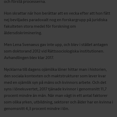
och förstå processerna.
Hon skrattar när hon berättar att en vecka efter att hon fått
nej beviljades paradoxalt nog en forskargrupp på juridiska
fakulteten stora medel för forskning om
åldersdiskriminering.
Men Lena Svenaeus gav inte upp, och blev i stället antagen
som doktorand 2012 vid Rättssociologiska institutionen.
Avhandlingen blev klar 2017.
Nycklarna till dagens ojämlika löner hittar man i historien,
den sociala kontexten och maktstrukturer som lever kvar
med en ojämlik syn på mäns och kvinnors arbete. Och det
syns i lönekuvertet, 2017 tjänade kvinnor i genomsnitt 11,7
procent mindre än män. När man vägt in ett antal faktorer
som olika yrken, utbildning, sektorer och ålder har en kvinna i
genomsnitt 4,3 procent mindre i lön.