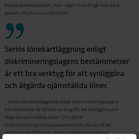
belysa problematiken, men vägen framåt går inte bara
genom att processa i domstol.
Seriös lönekartläggning enligt
diskrimineringslagens bestämmelser
är ett bra verktyg för att synliggöra
och åtgärda ojämställda löner.
– Seriös lönekartläggning enligt diskrimineringslagens
bestämmelser är ett bra verktyg för att synliggöra och
åtgärda ojämställda löner. Och det är
Diskrimineringsombudsmannen som ska se till att
arbetsgivare tillämpar lönekartläggnings­reglerna.