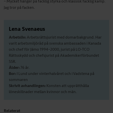
– Mycket hänger på facklig styrka och klassisk facklig kamp.
Jag tror på facken.
Lena Svenaeus
Arbetsliv:
Arbetsrättsjurist med domarbakgrund. Har
varit arbetsmiljöråd på svenska ambassaden i Kanada
och chef för Jämo 1994–2000, jurist på LO-TCO
Rättsskydd och chefsjurist på Akademikerförbundet
SSR.
Ålder:
76 år.
Bor:
I Lund under vinterhalvåret och i Vadstena på
sommaren
Skrivit avhandlingen:
Konsten att upprätthålla
löneskillnader mellan kvinnor och män.
Relaterat