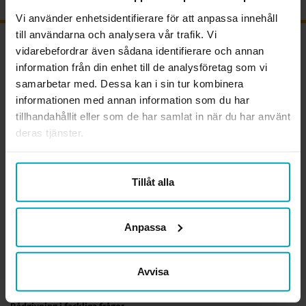
Vi använder enhetsidentifierare för att anpassa innehåll
till användarna och analysera vår trafik. Vi
OM FÖRBUNDET
vidarebefordrar även sådana identifierare och annan
information från din enhet till de analysföretag som vi
Sveriges Arbetsterapeuter är den enda fackliga organisationen som
samarbetar med. Dessa kan i sin tur kombinera
kan arbetsterapi. Vi är förbundet för alla legitimerade
informationen med annan information som du har
arbetsterapeuter och arbetsterapeutstudenter. Tillsammans visar vi
tillhandahållit eller som de har samlat in när du har använt
värdet av arbetsterapi och av ett hälsofrämjande arbetsliv för alla
deras tjänster.
arbetsterapeuter.
Ansvarig utgivare webben
Lena Gennemark Edsbäcker
Tillåt alla
Org.nr.
814000-3289
Anpassa
Läs mer om förbundet
Avvisa
KONTAKTA OSS