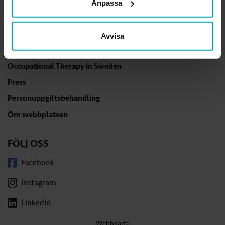
Anpassa
och övriga kontaktuppgifter
.
Avvisa
GÅ DIREKT
Occupational Therapy in Sweden
Press
Personuppgiftsbehandling
Om webbplatsen
FÖLJ OSS
Facebook
Instagram
LinkedIn
Webbkarta