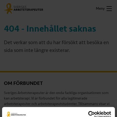
Meny
404 - Innehållet saknas
Det verkar som att du har försökt att besöka en
sida som inte längre existerar.
OM FÖRBUNDET
Sveriges Arbetsterapeuter är den enda fackliga organisationen som
kan arbetsterapi. Vi är förbundet för alla legitimerade
arbetsterapeuter och arbetsterapeutstudenter. Tillsammans visar vi
värdet av arbetsterapi och av ett hälsofrämjande arbetsliv för alla
arbetsterapeuter.