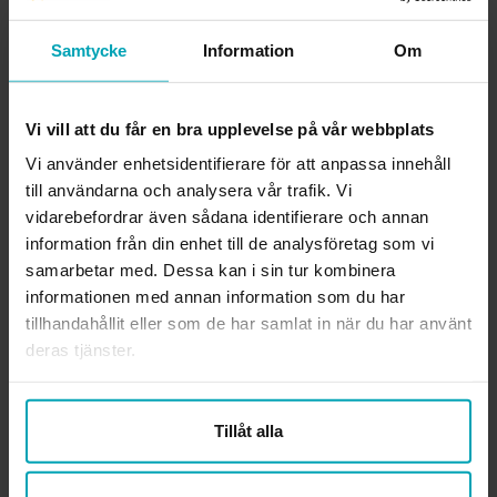
Ansvarig utgivare webben
Samtycke
Information
Om
Lena Gennemark Edsbäcker
Org.nr.
814000-3289
Vi vill att du får en bra upplevelse på vår webbplats
Vi använder enhetsidentifierare för att anpassa innehåll
Läs mer om förbundet
till användarna och analysera vår trafik. Vi
vidarebefordrar även sådana identifierare och annan
KONTAKTA OSS
information från din enhet till de analysföretag som vi
samarbetar med. Dessa kan i sin tur kombinera
Rådgivning i fackliga frågor
medlemsradgivning@arbetsterapeuterna.se
informationen med annan information som du har
tillhandahållit eller som de har samlat in när du har använt
Frågor om medlemskapet
deras tjänster.
medlemsregister@arbetsterapeuterna.se
Professionsfrågor och övriga frågor
Tillåt alla
kansli@arbetsterapeuterna.se
Vill du ringa oss?
Här är våra telefontider