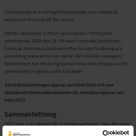
Arbetsterapeut är ett legitimationsyrke, mer etablerat,
erkänt och finns på allt fler arenor.
Därför välkomnar vi till en ny konferens: Mötesplats
arbetsterapi 2028 den 28−29 mars i centrala Stockholm.
Fokus är ännu mer på klinisk nytta: hur kan forskning och
utveckling skapa ännu mer värde i den kliniska vardagen?
Konferensen har ett övergripande tema som fördjupas i ett
gemensamt program under två dagar.
Abstraktinlämningen öppnar sen höst 2026 och mer
detaljerad information kommer då. Anmälan öppnar sen
höst 2027.
Sammanfattning
2025 blev sista gången för Arbetsterapiforum.
Save the date
för den nya konferensen: Mötesplats arbetsterapi 2028!