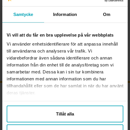
28−29 mars i centrala Stockholm.
Samtycke
Information
Om
Ansvarig för sida:
Vi vill att du får en bra upplevelse på vår webbplats
Lena Gennemark Edsbäcker
Vi använder enhetsidentifierare för att anpassa innehåll
motesplats@arbetsterapeuterna.se
till användarna och analysera vår trafik. Vi
vidarebefordrar även sådana identifierare och annan
Publicerad:
5 maj, 2026
information från din enhet till de analysföretag som vi
samarbetar med. Dessa kan i sin tur kombinera
informationen med annan information som du har
tillhandahållit eller som de har samlat in när du har använt
deras tjänster.
OM FÖRBUNDET
Sveriges Arbetsterapeuter är den enda fackliga organisationen som
kan arbetsterapi. Vi är förbundet för alla legitimerade
Tillåt alla
arbetsterapeuter och arbetsterapeutstudenter. Tillsammans visar vi
värdet av arbetsterapi och av ett hälsofrämjande arbetsliv för alla
arbetsterapeuter.