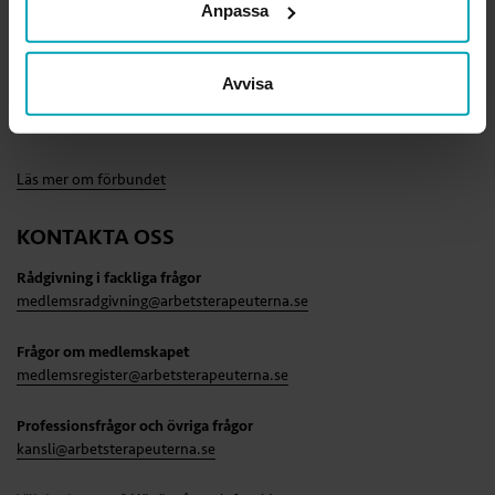
Anpassa
Ansvarig utgivare webben
Lena Gennemark Edsbäcker
Avvisa
Org.nr.
814000-3289
Läs mer om förbundet
KONTAKTA OSS
Rådgivning i fackliga frågor
medlemsradgivning@arbetsterapeuterna.se
Frågor om medlemskapet
medlemsregister@arbetsterapeuterna.se
Professionsfrågor och övriga frågor
kansli@arbetsterapeuterna.se