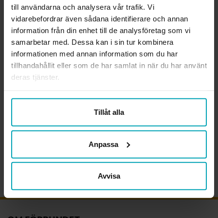
Samverkan mellan region och kommun förtydligas också,
till användarna och analysera vår trafik. Vi
vilket stärker förutsättningarna för en sammanhållen
vidarebefordrar även sådana identifierare och annan
rehabiliteringskedja. Begreppet “Hemsjukvård” ersätts med
information från din enhet till de analysföretag som vi
“hälso- och sjukvård i hemmet”, en förändring som bättre
samarbetar med. Dessa kan i sin tur kombinera
informationen med annan information som du har
speglar även arbetsterapeuters insatser i vardagsmiljö.
tillhandahållit eller som de har samlat in när du har använt
deras tjänster.
Ansvarig för sida:
Tillåt alla
Erika Johansson
Professionspolitisk handläggare med pressansvar
erika.johansson@arbetsterapeuterna.se
Anpassa
Publicerad:
25 februari, 2026
Avvisa