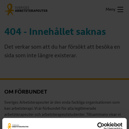
Meny
404 - Innehållet saknas
Det verkar som att du har försökt att besöka en
sida som inte längre existerar.
OM FÖRBUNDET
Sveriges Arbetsterapeuter är den enda fackliga organisationen som
kan arbetsterapi. Vi är förbundet för alla legitimerade
arbetsterapeuter och arbetsterapeutstudenter. Tillsammans visar vi
värdet av arbetsterapi och av ett hälsofrämjande arbetsliv för alla
arbetsterapeuter.