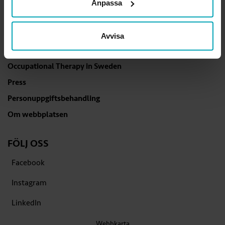
Anpassa
och övriga kontaktuppgifter
.
Avvisa
GÅ DIREKT
Occupational Therapy in Sweden
Press
Personuppgiftsbehandling
Om webbplatsen
FÖLJ OSS
Facebook
Instagram
LinkedIn
Webbkarta