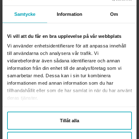
Ansvarig utgivare webben
Samtycke
Information
Om
Lena Gennemark Edsbäcker
Org.nr.
814000-3289
Vi vill att du får en bra upplevelse på vår webbplats
Vi använder enhetsidentifierare för att anpassa innehåll
Läs mer om förbundet
till användarna och analysera vår trafik. Vi
vidarebefordrar även sådana identifierare och annan
KONTAKTA OSS
information från din enhet till de analysföretag som vi
samarbetar med. Dessa kan i sin tur kombinera
Rådgivning i fackliga frågor
medlemsradgivning@arbetsterapeuterna.se
informationen med annan information som du har
tillhandahållit eller som de har samlat in när du har använt
Frågor om medlemskapet
deras tjänster.
medlemsregister@arbetsterapeuterna.se
Professionsfrågor och övriga frågor
Tillåt alla
kansli@arbetsterapeuterna.se
Vill du ringa oss?
Här är våra telefontider