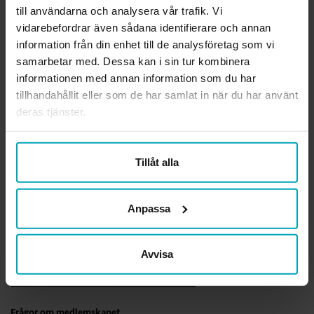
OM FÖRBUNDET
till användarna och analysera vår trafik. Vi
vidarebefordrar även sådana identifierare och annan
Sveriges Arbetsterapeuter är den enda fackliga organisationen som
information från din enhet till de analysföretag som vi
kan arbetsterapi. Vi är förbundet för alla legitimerade
arbetsterapeuter och arbetsterapeutstudenter. Tillsammans visar vi
samarbetar med. Dessa kan i sin tur kombinera
värdet av arbetsterapi och av ett hälsofrämjande arbetsliv för alla
informationen med annan information som du har
arbetsterapeuter.
tillhandahållit eller som de har samlat in när du har använt
deras tjänster.
Ansvarig utgivare webben
Lena Gennemark Edsbäcker
Tillåt alla
Org.nr.
814000-3289
Läs mer om förbundet
Anpassa
KONTAKTA OSS
Avvisa
Rådgivning i fackliga frågor
medlemsradgivning@arbetsterapeuterna.se
Frågor om medlemskapet