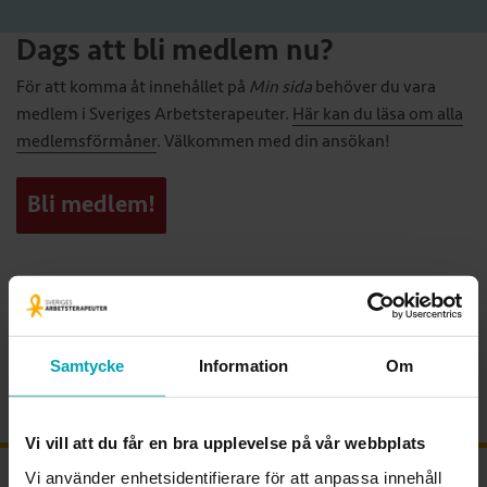
Dags att bli medlem nu?
För att komma åt innehållet på
Min sida
behöver du vara
medlem i Sveriges Arbetsterapeuter.
Här kan du läsa om alla
medlemsförmåner
. Välkommen med din ansökan!
Bli medlem!
Samtycke
Information
Om
Vi vill att du får en bra upplevelse på vår webbplats
Vi använder enhetsidentifierare för att anpassa innehåll