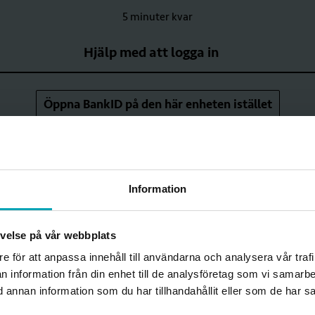
5 minuter kvar
Hjälp med att logga in
Öppna BankID på den här enheten istället
 bli medlem nu?
Information
åt innehållet på
Min sida
behöver du vara medle
ter.
Här kan du läsa om alla medlemsförmåner
.
levelse på vår webbplats
an!
re för att anpassa innehåll till användarna och analysera vår traf
n information från din enhet till de analysföretag som vi samarb
annan information som du har tillhandahållit eller som de har sa