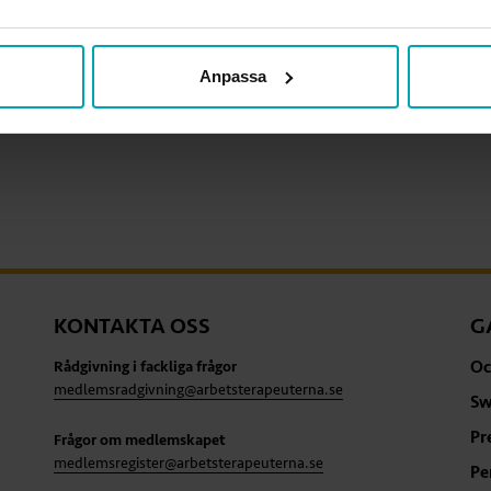
Anpassa
KONTAKTA OSS
G
Oc
Rådgivning i fackliga frågor
medlemsradgivning@arbetsterapeuterna.se
Sw
Pr
Frågor om medlemskapet
medlemsregister@arbetsterapeuterna.se
Pe