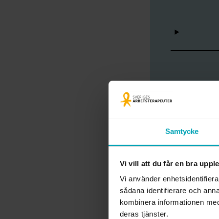
Dags att
Samtycke
För att komma 
Arbetsterapeu
Vi vill att du får en bra upp
med din ansök
Vi använder enhetsidentifiera
sådana identifierare och anna
kombinera informationen med 
Bli medlem!
deras tjänster.