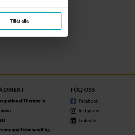
Tillåt alla
Å DIREKT
FÖLJ OSS
cupational Therapy in
Facebook
eden
Instagram
ess
LinkedIn
rsonuppgiftsbehandling