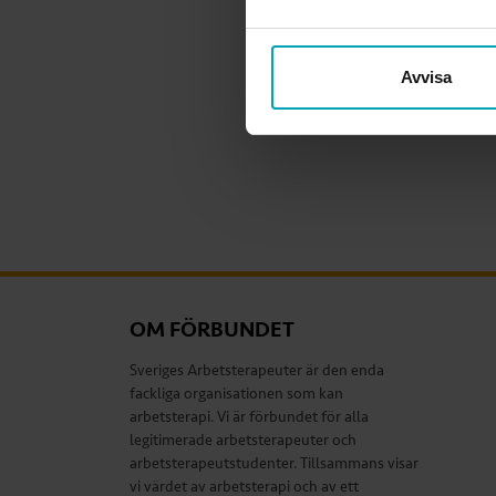
Avvisa
OM FÖRBUNDET
Sveriges Arbetsterapeuter är den enda
fackliga organisationen som kan
arbetsterapi. Vi är förbundet för alla
legitimerade arbetsterapeuter och
arbetsterapeutstudenter. Tillsammans visar
vi värdet av arbetsterapi och av ett