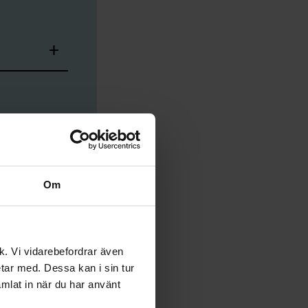
Om
m i Sveriges
 Välkommen
ik. Vi vidarebefordrar även
etar med. Dessa kan i sin tur
mlat in när du har använt