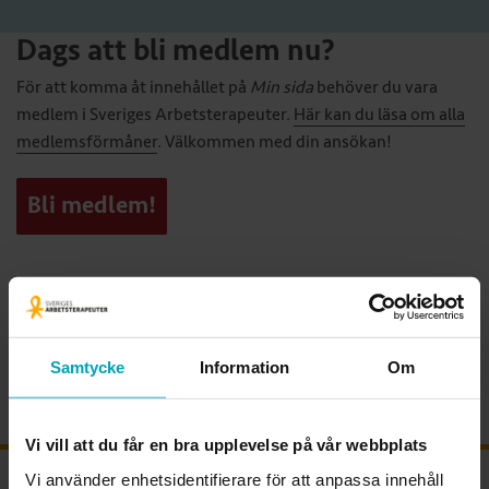
Dags att bli medlem nu?
För att komma åt innehållet på
Min sida
behöver du vara
medlem i Sveriges Arbetsterapeuter.
Här kan du läsa om alla
medlemsförmåner
. Välkommen med din ansökan!
Bli medlem!
Samtycke
Information
Om
Vi vill att du får en bra upplevelse på vår webbplats
Vi använder enhetsidentifierare för att anpassa innehåll