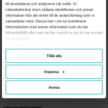
OM FÖRBUNDET
till användarna och analysera vår trafik. Vi
vidarebefordrar även sådana identifierare och annan
Sveriges Arbetsterapeuter är den enda fackliga organisationen som
information från din enhet till de analysföretag som vi
kan arbetsterapi. Vi är förbundet för alla legitimerade
arbetsterapeuter och arbetsterapeutstudenter. Tillsammans visar vi
samarbetar med. Dessa kan i sin tur kombinera
värdet av arbetsterapi och av ett hälsofrämjande arbetsliv för alla
informationen med annan information som du har
arbetsterapeuter.
tillhandahållit eller som de har samlat in när du har använt
deras tjänster.
Ansvarig utgivare webben
Lena Gennemark Edsbäcker
Tillåt alla
Org.nr.
814000-3289
Läs mer om förbundet
Anpassa
KONTAKTA OSS
Avvisa
Rådgivning i fackliga frågor
medlemsradgivning@arbetsterapeuterna.se
Frågor om medlemskapet