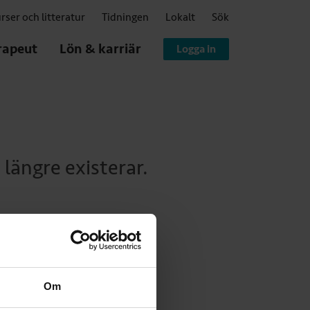
rser och litteratur
Tidningen
Lokalt
Sök
rapeut
Lön & karriär
Logga in
 längre existerar.
Om