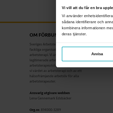
Vi vill att du får en bra upp
Vi använder enhetsidentifiera
sådana identifierare och anna
kombinera informationen med 
deras tjänster.
OM FÖRBUNDET
Sveriges Arbetsterapeuter är den enda
fackliga organisationen som kan
Avvisa
arbetsterapi. Vi är förbundet för alla
legitimerade arbetsterapeuter och
arbetsterapeutstudenter. Tillsammans visar
vi värdet av arbetsterapi och av ett
hälsofrämjande arbetsliv för alla
arbetsterapeuter.
Ansvarig utgivare webben
Lena Gennemark Edsbäcker
Org.nr.
814000-3289