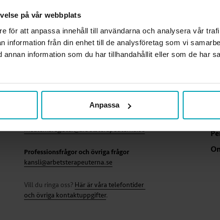
levelse på vår webbplats
re för att anpassa innehåll till användarna och analysera vår traf
n information från din enhet till de analysföretag som vi samarb
annan information som du har tillhandahållit eller som de har sa
KONTAKTA OSS
G
Oc
Rådgivning i fackliga frågor
medlemsradgivning@arbetsterapeuterna.se
Sw
Anpassa
Pr
Frågor om medlemskapet
medlemsregister@arbetsterapeuterna.se
Pe
Om
Professionsfrågor och övriga frågor
kansli@arbetsterapeuterna.se
Vill du ringa oss?
Här är våra telefontider
och övriga kontaktuppgifter
.