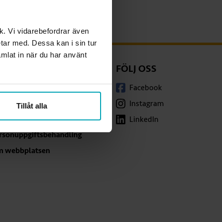
ik. Vi vidarebefordrar även
etar med. Dessa kan i sin tur
mlat in när du har använt
Å DIREKT
FÖLJ OSS
cupational Therapy in
Facebook
eden
Instagram
Tillåt alla
ess
LinkedIn
rsonuppgiftsbehandling
 webbplatsen