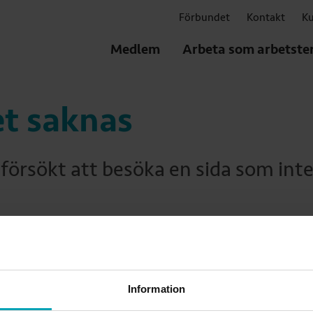
Förbundet
Kontakt
Ku
Medlem
Arbeta som arbetste
et saknas
försökt att besöka en sida som inte
Information