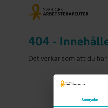
404 - Innehåll
Det verkar som att du har 
Samtycke