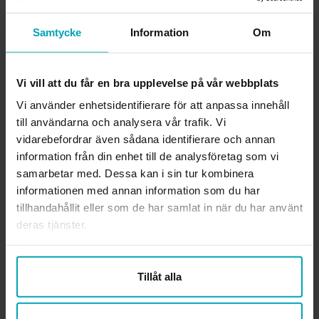
Ansvarig utgivare webben
Samtycke
Information
Om
Lena Gennemark Edsbäcker
Org.nr.
814000-3289
Vi vill att du får en bra upplevelse på vår webbplats
Vi använder enhetsidentifierare för att anpassa innehåll
Läs mer om förbundet
till användarna och analysera vår trafik. Vi
vidarebefordrar även sådana identifierare och annan
KONTAKTA OSS
information från din enhet till de analysföretag som vi
samarbetar med. Dessa kan i sin tur kombinera
Rådgivning i fackliga frågor
medlemsradgivning@arbetsterapeuterna.se
informationen med annan information som du har
tillhandahållit eller som de har samlat in när du har använt
Frågor om medlemskapet
deras tjänster.
medlemsregister@arbetsterapeuterna.se
Professionsfrågor och övriga frågor
Tillåt alla
kansli@arbetsterapeuterna.se
Vill du ringa oss?
Här är våra telefontider