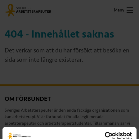
Meny
404 - Innehållet saknas
Det verkar som att du har försökt att besöka en
sida som inte längre existerar.
OM FÖRBUNDET
Sveriges Arbetsterapeuter är den enda fackliga organisationen som
kan arbetsterapi. Vi är förbundet för alla legitimerade
arbetsterapeuter och arbetsterapeutstudenter. Tillsammans visar vi
värdet av arbetsterapi och av ett hälsofrämjande arbetsliv för alla
arbetsterapeuter.