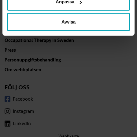
Anpassa
och övriga kontaktuppgifter
.
Avvisa
GÅ DIREKT
Occupational Therapy in Sweden
Press
Personuppgiftsbehandling
Om webbplatsen
FÖLJ OSS
Facebook
Instagram
LinkedIn
Webbkarta